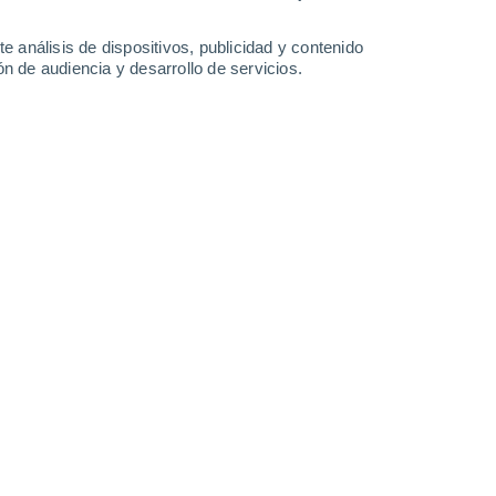
13 l/m²
0.2 l/m²
0.2 l/m²
30°
/
17°
27°
/
18°
28°
/
19°
28°
/
18°
e análisis de dispositivos, publicidad y contenido
n de audiencia y desarrollo de servicios.
-
23
km/h
13
-
38
km/h
9
-
37
km/h
8
-
24
km/h
sto
Sur
5 Medio
°
5
-
16 km/h
FPS:
6-10
Sur
4 Medio
°
6
-
18 km/h
FPS:
6-10
Sur
2 Bajo
°
5
-
17 km/h
FPS:
no
Suroeste
1 Bajo
°
5
-
14 km/h
FPS:
no