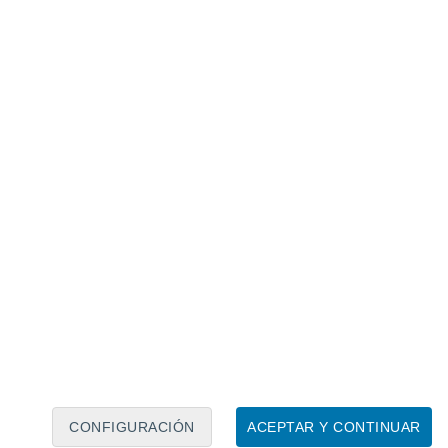
Calendario lunar
Lun
Mar
Mié
Jue
Vie
Sáb
Dom
6
7
8
9
10
11
12
13
14
15
16
17
18
19
CONFIGURACIÓN
ACEPTAR Y CONTINUAR