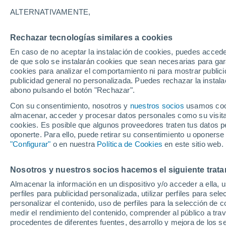
25°
ALTERNATIVAMENTE,
Rechazar tecnologías similares a cookies
UV
5 Medi
En caso de no aceptar la instalación de cookies, puedes acced
Sensación de 26°
FPS
6-10
de que solo se instalarán cookies que sean necesarias para garan
cookies para analizar el comportamiento ni para mostrar publici
publicidad general no personalizada. Puedes rechazar la instala
abono pulsando el botón "Rechazar".
Previsión para el eclipse
Samuel Biener avisa de posibles tormentas y
Con su consentimiento, nosotros y
nuestros socios
usamos cooki
un domo de calor en España
almacenar, acceder y procesar datos personales como su visita e
cookies. Es posible que algunos proveedores traten tus datos pe
El Tiempo 1 - 7 días
Por horas
Actualidad
Mapa d
oponerte. Para ello, puede retirar su consentimiento u oponerse
"Configurar"
o en nuestra
Política de Cookies
en este sitio web.
Nosotros y nuestros socios hacemos el siguiente trata
Mañana
Sábado
D
Hoy
Almacenar la información en un dispositivo y/o acceder a ella, 
7 Ago
8 Ago
6 Ago
perfiles para publicidad personalizada, utilizar perfiles para sele
personalizar el contenido, uso de perfiles para la selección de c
medir el rendimiento del contenido, comprender al público a tra
procedentes de diferentes fuentes, desarrollo y mejora de los se
60%