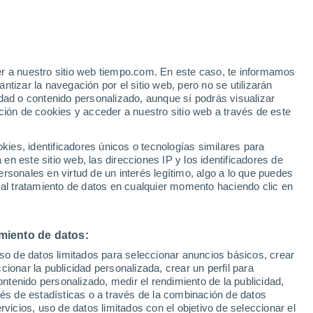
o
er a nuestro sitio web tiempo.com. En este caso, te informamos
tizar la navegación por el sitio web, pero no se utilizarán
dad o contenido personalizado, aunque sí podrás visualizar
ción de cookies y acceder a nuestro sitio web a través de este
 de
es, identificadores únicos o tecnologías similares para
n este sitio web, las direcciones IP y los identificadores de
rsonales en virtud de un interés legítimo, algo a lo que puedes
e nubosidad
Radar de lluvia
Satélites
Modelos
 al tratamiento de datos en cualquier momento haciendo clic en
miento de datos:
omingo
Lunes
Martes
Miércoles
uso de datos limitados para seleccionar anuncios básicos, crear
9 Ago
10 Ago
11 Ago
12 Ago
ccionar la publicidad personalizada, crear un perfil para
ontenido personalizado, medir el rendimiento de la publicidad,
vés de estadísticas o a través de la combinación de datos
rvicios, uso de datos limitados con el objetivo de seleccionar el
90%
50%
50%