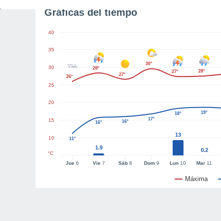
Gráficas del tiempo
40
35
30°
30
28°
28°
27°
27°
26°
25
20
19°
18°
17°
15
16°
16°
13
10
11°
1.9
0.2
°C
Jue
6
Vie
7
Sáb
8
Dom
9
Lun
10
Mar
11
Máxima