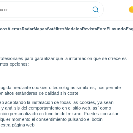
deos
Alertas
Radar
Mapas
Satélites
Modelos
Revista
Foro
El mundo
Esq
ofesionales para garantizar que la información que se ofrece es
entes opciones:
ecogida mediante cookies o tecnologías similares, nos permite
on altos estándares de calidad sin coste.
eb aceptando la instalación de todas las cookies, ya sean
 y análisis del comportamiento en el sitio web, así como
...
ntenido personalizado en función del mismo. Puedes consultar
alquier momento el consentimiento pulsando el botón
Por horas
uestra página web.
Intervalos nubosos en las
próximas horas