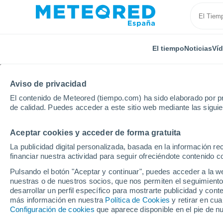
El tiempo
Noticias
Ví
Aviso de privacidad
El contenido de Meteored (tiempo.com) ha sido elaborado por pr
de calidad. Puedes acceder a este sitio web mediante las sigui
Aceptar cookies y acceder de forma gratuita
Inicio
Estados Unidos
Wisconsin
Dilly
La publicidad digital personalizada, basada en la información r
financiar nuestra actividad para seguir ofreciéndote contenido c
El Tiempo en Dilly - WI
Pulsando el botón "Aceptar y continuar", puedes acceder a la w
nuestras o de nuestros socios, que nos permiten el seguimiento
14:35
Jueves
desarrollar un perfil específico para mostrarte publicidad y co
más información en nuestra
Política de Cookies
y retirar en cu
Configuración de cookies
que aparece disponible en el pie de n
Soleado