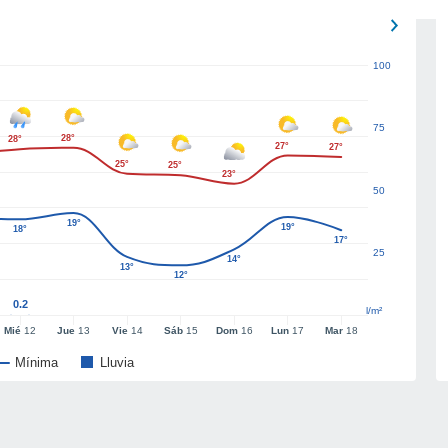
100
75
28°
28°
27°
27°
25°
25°
23°
50
19°
19°
18°
17°
25
14°
13°
12°
0.2
l/m²
Mié
12
Jue
13
Vie
14
Sáb
15
Dom
16
Lun
17
Mar
18
Mínima
Lluvia