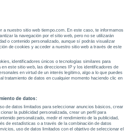
er a nuestro sitio web tiempo.com. En este caso, te informamos
tizar la navegación por el sitio web, pero no se utilizarán
dad o contenido personalizado, aunque sí podrás visualizar
ción de cookies y acceder a nuestro sitio web a través de este
es, identificadores únicos o tecnologías similares para
n este sitio web, las direcciones IP y los identificadores de
rsonales en virtud de un interés legítimo, algo a lo que puedes
ualidad
Mapa de lluvia
Satélites
Modelos
 al tratamiento de datos en cualquier momento haciendo clic en
miento de datos:
Martes
Miércoles
Jueves
Viernes
uso de datos limitados para seleccionar anuncios básicos, crear
11 Ago
12 Ago
13 Ago
14 Ago
ccionar la publicidad personalizada, crear un perfil para
ontenido personalizado, medir el rendimiento de la publicidad,
vés de estadísticas o a través de la combinación de datos
rvicios, uso de datos limitados con el objetivo de seleccionar el
90%
90%
90%
90%