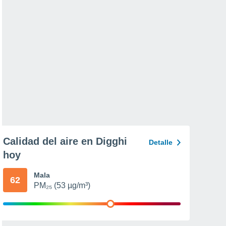
Calidad del aire en Digghi
Detalle
hoy
Mala
62
PM₂₅ (53 µg/m³)