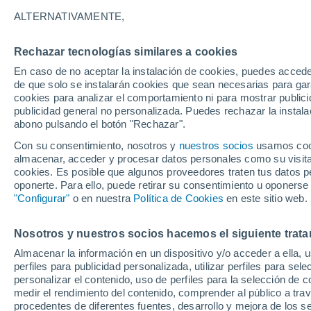
26°
ALTERNATIVAMENTE,
Rechazar tecnologías similares a cookies
40%
En caso de no aceptar la instalación de cookies, puedes acced
Sensación de 27°
0.6 l/m²
de que solo se instalarán cookies que sean necesarias para garan
cookies para analizar el comportamiento ni para mostrar publici
publicidad general no personalizada. Puedes rechazar la instala
abono pulsando el botón "Rechazar".
Tormentas fuertes
Esta tarde las tormentas dejarán fenómenos
Con su consentimiento, nosotros y
nuestros socios
usamos cooki
adversos en 6 comunidades
almacenar, acceder y procesar datos personales como su visita e
cookies. Es posible que algunos proveedores traten tus datos pe
El Tiempo 1 - 7 días
Por horas
Radar de lluvia
Act
oponerte. Para ello, puede retirar su consentimiento u oponerse
"Configurar"
o en nuestra
Política de Cookies
en este sitio web.
Nosotros y nuestros socios hacemos el siguiente trata
Mañana
Lunes
Hoy
Almacenar la información en un dispositivo y/o acceder a ella, 
9 Ago
10 Ago
8 Ago
perfiles para publicidad personalizada, utilizar perfiles para sele
personalizar el contenido, uso de perfiles para la selección de c
medir el rendimiento del contenido, comprender al público a tra
procedentes de diferentes fuentes, desarrollo y mejora de los se
80%
90%
80%