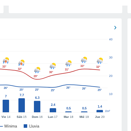
40
30
33°
33°
32°
32°
31°
30°
20
29°
26°
26°
26°
25°
25°
25°
25°
10
7.7
7
6.3
2.4
1.4
0.5
0.5
l/m²
Vie
14
Sáb
15
Dom
16
Lun
17
Mar
18
Mié
19
Jue
20
Mínima
Lluvia