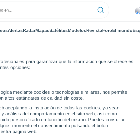
deos
Alertas
Radar
Mapas
Satélites
Modelos
Revista
Foro
El mundo
Esq
ofesionales para garantizar que la información que se ofrece es
entes opciones:
ecogida mediante cookies o tecnologías similares, nos permite
on altos estándares de calidad sin coste.
eb aceptando la instalación de todas las cookies, ya sean
 y análisis del comportamiento en el sitio web, así como
...
ntenido personalizado en función del mismo. Puedes consultar
alquier momento el consentimiento pulsando el botón
Por horas
uestra página web.
Lluvias débiles en las próximas
horas