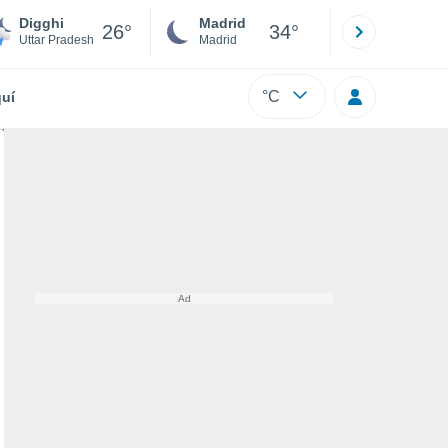
Digghi
Madrid
Barcelona
26°
34°
Uttar Pradesh
Madrid
Barcelona
°C
uí