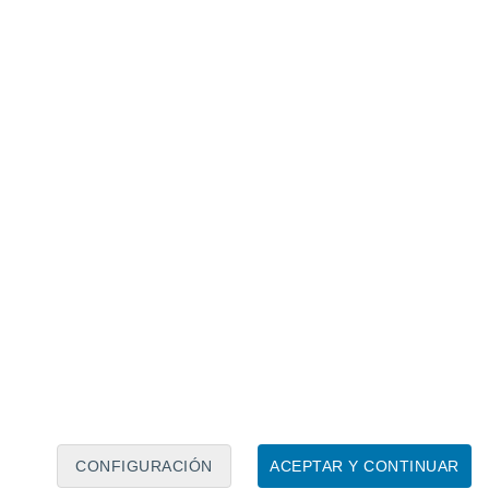
Calendario lunar
Lun
Mar
Mié
Jue
Vie
Sáb
Dom
8
9
10
11
12
13
14
15
16
17
18
19
20
21
CONFIGURACIÓN
ACEPTAR Y CONTINUAR