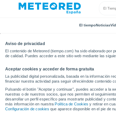
El tiempo
Noticias
Ví
Aviso de privacidad
El contenido de Meteored (tiempo.com) ha sido elaborado por pr
de calidad. Puedes acceder a este sitio web mediante las sigui
Aceptar cookies y acceder de forma gratuita
Inicio
India
Uttar Pradesh
Digghi
La publicidad digital personalizada, basada en la información r
financiar nuestra actividad para seguir ofreciéndote contenido c
El Tiempo en Digghi
Pulsando el botón "Aceptar y continuar", puedes acceder a la w
nuestras o de nuestros socios, que nos permiten el seguimiento
01:19
Sábado
desarrollar un perfil específico para mostrarte publicidad y co
más información en nuestra
Política de Cookies
y retirar en cu
Configuración de cookies
que aparece disponible en el pie de n
Lluvia débil