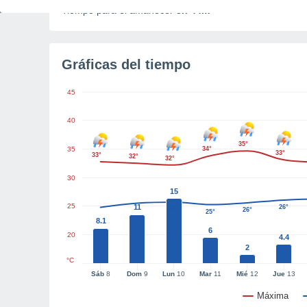
Tiempo para el amanecer
3h 44m
Gráficas del tiempo
45
40
35°
35
34°
33°
33°
32°
32°
30
15
25
11
26°
26°
26°
25°
8.1
6
20
4.4
2
°C
Sáb
8
Dom
9
Lun
10
Mar
11
Mié
12
Jue
13
Máxima