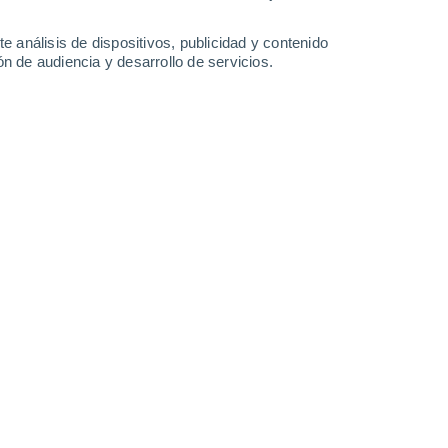
6 l/m²
2 l/m²
4.4 l/m²
7 l/m²
34°
/
25°
35°
/
26°
33°
/
26°
33°
/
26°
e análisis de dispositivos, publicidad y contenido
n de audiencia y desarrollo de servicios.
-
23
km/h
10
-
23
km/h
10
-
31
km/h
12
-
30
km/h
Este
0 Bajo
3
-
14 km/h
FPS:
no
Noreste
0 Bajo
6
-
12 km/h
FPS:
no
Este
0 Bajo
6
-
11 km/h
FPS:
no
boso
Este
1 Bajo
6
-
15 km/h
FPS:
no