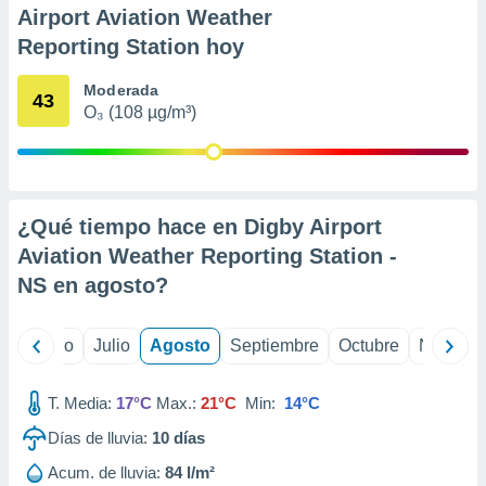
 seleccionar
Airport Aviation Weather
o.
Reporting Station hoy
calización
precisa e
Moderada
ión mediante
43
O₃ (108 µg/m³)
, publicidad
dos,
 publicidad
,
¿Qué tiempo hace en Digby Airport
ón de
Aviation Weather Reporting Station -
 desarrollo
NS en
agosto
?
s.
tros 1199
ios
yo
Junio
Julio
Agosto
Septiembre
Octubre
Noviemb
T. Media:
17°C
Max.:
21°C
Min:
14°C
Días de lluvia:
10
días
Acum. de lluvia:
84 l/m²