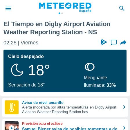
iation Weather Reporting Station
El Tiempo en Digby Airport Aviation
privacidad
Weather Reporting Station - NS
o de
tiempo.com)
02:25
Viernes
...
borado por
es para
Cielo despejado
ue la
 que se
18°
e calidad.
eder a este
Menguante
ediante las
Sensación de 18°
opciones:
Iluminada:
33%
ookies y
e forma
Aviso de nivel amarillo
Alerta moderada por altas temperaturas en Digby Airport
Aviation Weather Reporting Station hoy
d digital
ada, basada
Previsión para el eclipse
mación
Samuel Biener avisa de posibles tormentas y de