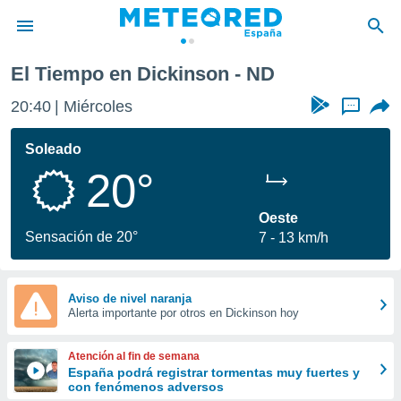
El Tiempo en Dickinson - ND
privacidad
20:40
Miércoles
...
o de
tiempo.com)
borado por
Soleado
es para
20°
ue la
 que se
e calidad.
Oeste
eder a este
Sensación de 20°
7
13 km/h
ediante las
opciones:
ookies y
Aviso de nivel naranja
Alerta importante por otros en Dickinson hoy
e forma
d digital
Atención al fin de semana
ada, basada
España podrá registrar tormentas muy fuertes y
con fenómenos adversos
mación