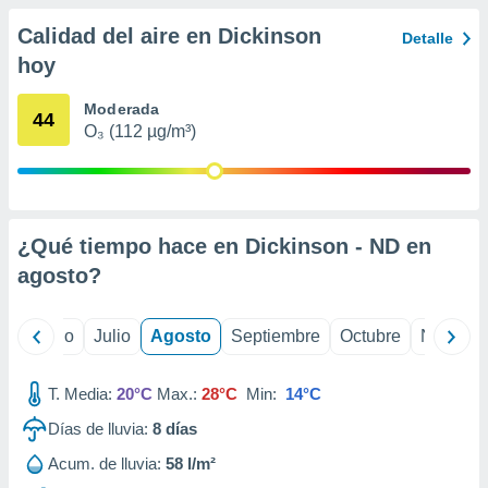
 seleccionar
o.
Calidad del aire en Dickinson
Detalle
calización
hoy
precisa e
ión mediante
Moderada
44
O₃ (112 µg/m³)
, publicidad
dos,
 publicidad
,
ón de
¿Qué tiempo hace en Dickinson - ND en
 desarrollo
agosto
?
s.
tros 1199
yo
Junio
Julio
Agosto
Septiembre
Octubre
Noviemb
ios
T. Media:
20°C
Max.:
28°C
Min:
14°C
Días de lluvia:
8
días
Acum. de lluvia:
58 l/m²