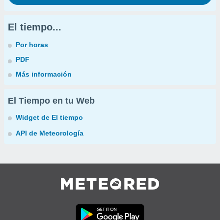
El tiempo...
Por horas
PDF
Más información
El Tiempo en tu Web
Widget de El tiempo
API de Meteorología