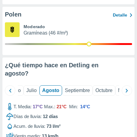
 seleccionar
o.
Polen
Detalle
calización
precisa e
Moderado
ión mediante
Gramíneas (46 #/m³)
, publicidad
dos,
 publicidad
,
¿Qué tiempo hace en Detling en
ón de
agosto
?
 desarrollo
s.
tros 1199
yo
Junio
Julio
Agosto
Septiembre
Octubre
Noviemb
ios
T. Media:
17°C
Max.:
21°C
Min:
14°C
Días de lluvia:
12
días
Acum. de lluvia:
73 l/m²
Viento medio:
13 km/h