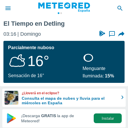
El Tiempo en Detling
privacidad
03:16
Domingo
...
o de
tiempo.com)
borado por
Parcialmente nuboso
es para
16°
ue la
 que se
e calidad.
Menguante
eder a este
Sensación de 16°
Iluminada:
15%
ediante las
opciones:
¿Lloverá en el eclipse?
ookies y
Consulta el mapa de nubes y lluvia para el
e forma
miércoles en España
d digital
¡Descarga
GRATIS
la app de
Instalar
ada, basada
Meteored!
mación