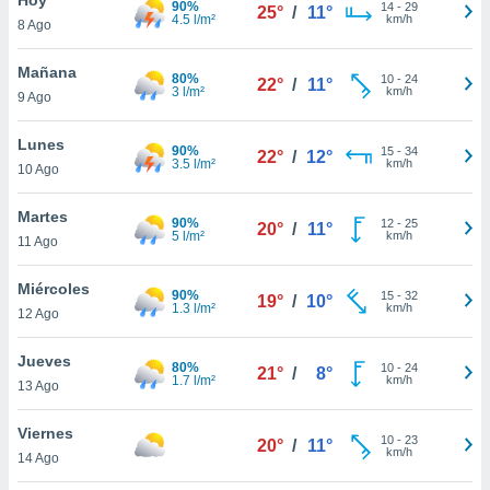
90%
14
-
29
25°
/
11°
4.5 l/m²
km/h
8 Ago
do en
 mismo.
sultar más
Mañana
80%
10
-
24
22°
/
11°
 en nuestra
3 l/m²
km/h
9 Ago
 Cookies
y
ualquier
Lunes
90%
15
-
34
22°
/
12°
3.5 l/m²
km/h
10 Ago
ento
 botón
ación de
Martes
90%
12
-
25
20°
/
11°
kies
5 l/m²
km/h
11 Ago
 disponible
e nuestra
Miércoles
90%
15
-
32
.
19°
/
10°
1.3 l/m²
km/h
12 Ago
IVAMENTE,
Jueves
80%
10
-
24
21°
/
8°
1.7 l/m²
km/h
13 Ago
as
 a cookies
Viernes
10
-
23
20°
/
11°
km/h
 no aceptar
14 Ago
ón de