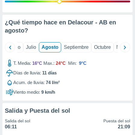
 seleccionar
o.
calización
precisa e
¿Qué tiempo hace en Delacour - AB en
ión mediante
agosto
?
, publicidad
yo
Junio
Julio
Agosto
Septiembre
Octubre
Noviemb
dos,
 publicidad
,
T. Media:
16°C
Max.:
24°C
Min:
9°C
ón de
Días de lluvia:
11
días
 desarrollo
s.
Acum. de lluvia:
74 l/m²
tros 1199
Viento medio:
9 km/h
ios
Salida y Puesta del sol
Salida del sol
Puesta del sol
06:11
21:09