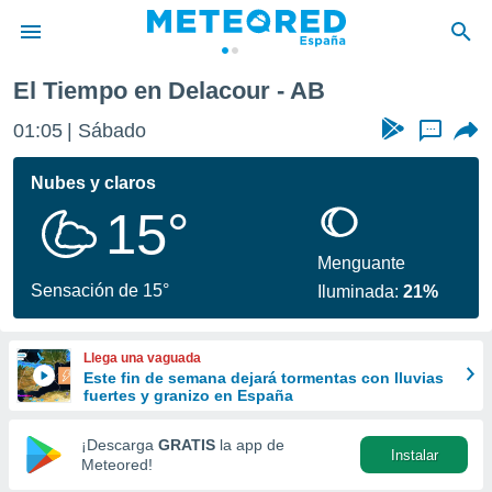
El Tiempo en Delacour - AB
privacidad
01:05
Sábado
...
o de
tiempo.com)
borado por
Nubes y claros
es para
15°
ue la
 que se
e calidad.
Menguante
eder a este
Sensación de 15°
Iluminada:
21%
ediante las
opciones:
Llega una vaguada
ookies y
Este fin de semana dejará tormentas con lluvias
e forma
fuertes y granizo en España
d digital
¡Descarga
GRATIS
la app de
Instalar
ada, basada
Meteored!
mación