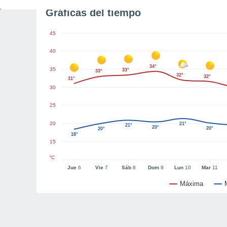
Gráficas del tiempo
45
40
34°
35
33°
33°
32°
32°
31°
30
25
20
21°
21°
20°
20°
20°
18°
15
°C
Jue
6
Vie
7
Sáb
8
Dom
9
Lun
10
Mar
11
Máxima