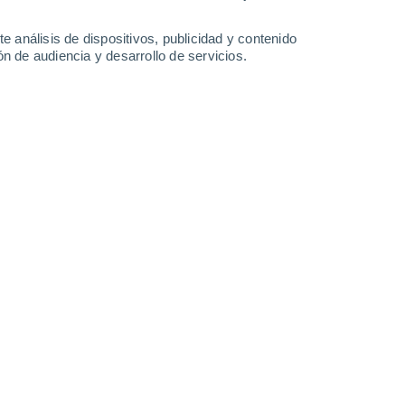
34°
/
20°
32°
/
21°
32°
/
20°
30°
/
19°
e análisis de dispositivos, publicidad y contenido
n de audiencia y desarrollo de servicios.
-
30
km/h
9
-
31
km/h
9
-
31
km/h
9
-
32
km/h
tes - CA hoy
, 6 de agosto
Sur
2 Bajo
0°
6
-
25 km/h
FPS:
no
Sur
1 Bajo
9°
5
-
22 km/h
FPS:
no
Sur
0 Bajo
7°
3
-
17 km/h
FPS:
no
Este
0 Bajo
4°
1
-
12 km/h
FPS:
no