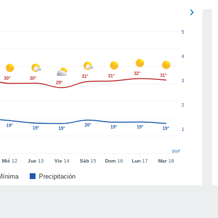
5
4
32°
31°
31°
31°
30°
30°
3
29°
2
20°
19°
19°
19°
19°
19°
19°
1
l/m²
Mié
12
Jue
13
Vie
14
Sáb
15
Dom
16
Lun
17
Mar
18
Mínima
Precipitación