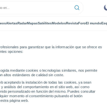
deos
Alertas
Radar
Mapas
Satélites
Modelos
Revista
Foro
El mundo
Esq
ofesionales para garantizar que la información que se ofrece es
entes opciones:
Francia Mobile Estates
ecogida mediante cookies o tecnologías similares, nos permite
on altos estándares de calidad sin coste.
ia Mobile Estates - CA
eb aceptando la instalación de todas las cookies, ya sean
 y análisis del comportamiento en el sitio web, así como
...
ntenido personalizado en función del mismo. Puedes consultar
alquier momento el consentimiento pulsando el botón
Por horas
uestra página web.
Cielos despejados en las
próximas horas