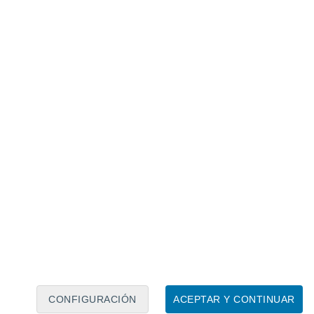
Calendario lunar
Lun
Mar
Mié
Jue
Vie
Sáb
Dom
6
7
8
9
10
11
12
13
14
15
16
17
18
19
CONFIGURACIÓN
ACEPTAR Y CONTINUAR