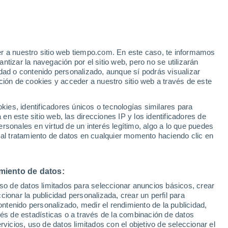
e
er a nuestro sitio web tiempo.com. En este caso, te informamos
:
42%
tizar la navegación por el sitio web, pero no se utilizarán
dad o contenido personalizado, aunque sí podrás visualizar
ción de cookies y acceder a nuestro sitio web a través de este
 de
es, identificadores únicos o tecnologías similares para
n este sitio web, las direcciones IP y los identificadores de
rsonales en virtud de un interés legítimo, algo a lo que puedes
 temperatura
Radar de lluvia
Satélites
Modelos
 al tratamiento de datos en cualquier momento haciendo clic en
miento de datos:
omingo
Lunes
Martes
Miércoles
uso de datos limitados para seleccionar anuncios básicos, crear
9 Ago
10 Ago
11 Ago
12 Ago
ccionar la publicidad personalizada, crear un perfil para
ontenido personalizado, medir el rendimiento de la publicidad,
vés de estadísticas o a través de la combinación de datos
rvicios, uso de datos limitados con el objetivo de seleccionar el