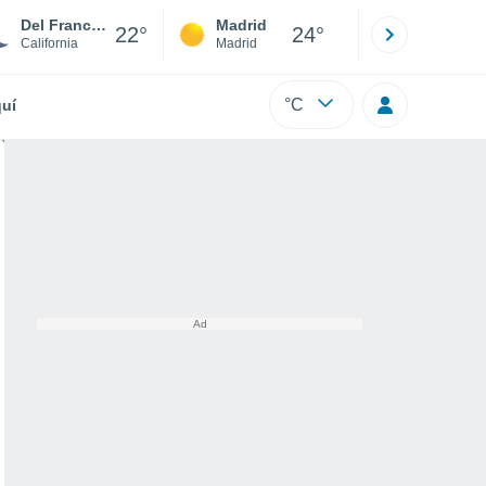
Del Francia Mobile Estates
Madrid
Barcelona
22°
24°
California
Madrid
Barcelona
°C
uí