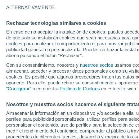
23°
ALTERNATIVAMENTE,
Rechazar tecnologías similares a cookies
Menguant
En caso de no aceptar la instalación de cookies, puedes acced
Iluminada
Sensación de 24°
de que solo se instalarán cookies que sean necesarias para garan
cookies para analizar el comportamiento ni para mostrar publici
publicidad general no personalizada. Puedes rechazar la instala
abono pulsando el botón "Rechazar".
Previsión para el eclipse
Samuel Biener avisa de posibles tormentas y
Con su consentimiento, nosotros y
nuestros socios
usamos cooki
un domo de calor en España
almacenar, acceder y procesar datos personales como su visita e
cookies. Es posible que algunos proveedores traten tus datos pe
El Tiempo 1 - 7 días
Por horas
Actualidad
Mapa de
oponerte. Para ello, puede retirar su consentimiento u oponerse
"Configurar"
o en nuestra
Política de Cookies
en este sitio web.
Nosotros y nuestros socios hacemos el siguiente trata
Mañana
Sábado
D
Hoy
Almacenar la información en un dispositivo y/o acceder a ella, 
7 Ago
8 Ago
6 Ago
perfiles para publicidad personalizada, utilizar perfiles para sele
personalizar el contenido, uso de perfiles para la selección de c
medir el rendimiento del contenido, comprender al público a tra
procedentes de diferentes fuentes, desarrollo y mejora de los se