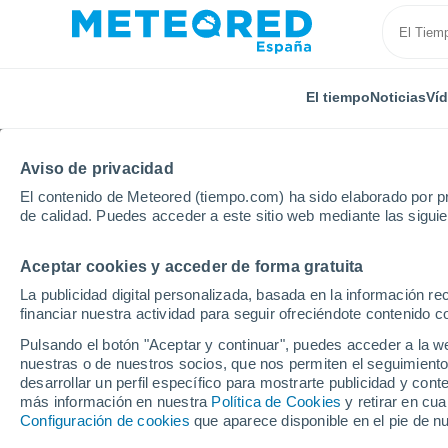
El tiempo
Noticias
Ví
Aviso de privacidad
El contenido de Meteored (tiempo.com) ha sido elaborado por pr
de calidad. Puedes acceder a este sitio web mediante las sigui
Aceptar cookies y acceder de forma gratuita
Inicio
Estados Unidos
Estado de California
Del 
La publicidad digital personalizada, basada en la información r
financiar nuestra actividad para seguir ofreciéndote contenido c
El Tiempo en Del Franc
Pulsando el botón "Aceptar y continuar", puedes acceder a la w
nuestras o de nuestros socios, que nos permiten el seguimiento
22:26
Jueves
desarrollar un perfil específico para mostrarte publicidad y co
más información en nuestra
Política de Cookies
y retirar en cu
Configuración de cookies
que aparece disponible en el pie de n
Cielo despejado