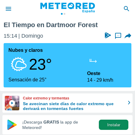
El Tiempo en Dartmoor Forest
privacidad
15:14
Domingo
...
o de
tiempo.com)
borado por
Nubes y claros
es para
23°
ue la
 que se
e calidad.
Oeste
eder a este
Sensación de 25°
14
29 km/h
ediante las
opciones:
Calor extremo y tormentas
ookies y
Se avecinan siete días de calor extremo que
e forma
derivará en tormentas fuertes
d digital
¡Descarga
GRATIS
la app de
Instalar
ada, basada
Meteored!
mación