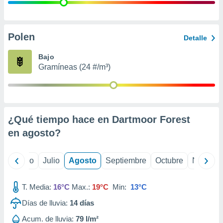
 seleccionar
o.
calización
precisa e
Polen
Detalle
ión mediante
Bajo
, publicidad
Gramíneas (24 #/m³)
dos,
 publicidad
,
ón de
¿Qué tiempo hace en Dartmoor Forest
 desarrollo
s.
en
agosto
?
tros 1199
ios
yo
Junio
Julio
Agosto
Septiembre
Octubre
Noviemb
T. Media:
16°C
Max.:
19°C
Min:
13°C
Días de lluvia:
14
días
Acum. de lluvia:
79 l/m²