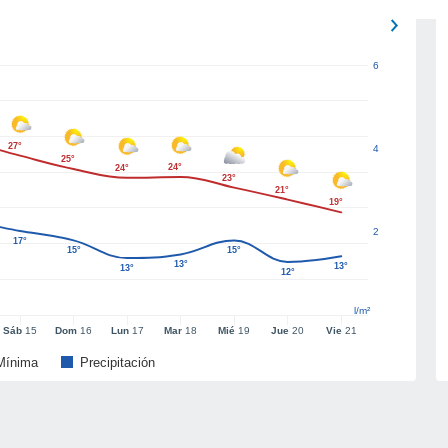
6
27°
4
25°
24°
24°
23°
21°
19°
2
17°
15°
15°
13°
13°
13°
12°
l/m²
Sáb
15
Dom
16
Lun
17
Mar
18
Mié
19
Jue
20
Vie
21
Mínima
Precipitación