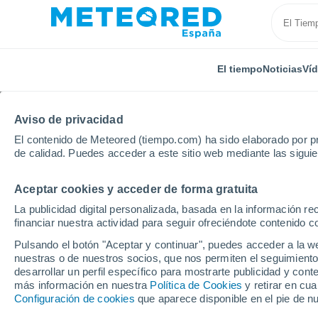
El tiempo
Noticias
Ví
Aviso de privacidad
El contenido de Meteored (tiempo.com) ha sido elaborado por pr
de calidad. Puedes acceder a este sitio web mediante las sigui
Aceptar cookies y acceder de forma gratuita
Inicio
Reino Unido
Sudoeste de Inglaterra
Darti
La publicidad digital personalizada, basada en la información r
financiar nuestra actividad para seguir ofreciéndote contenido c
El Tiempo en Dartingto
Pulsando el botón "Aceptar y continuar", puedes acceder a la w
nuestras o de nuestros socios, que nos permiten el seguimiento
09:17
Domingo
desarrollar un perfil específico para mostrarte publicidad y co
más información en nuestra
Política de Cookies
y retirar en cu
Configuración de cookies
que aparece disponible en el pie de n
Soleado