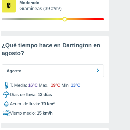
Moderado
Gramíneas (39 #/m³)
¿Qué tiempo hace en Dartington en
agosto
?
Agosto
T. Media:
16°C
Max.:
19°C
Min:
13°C
Días de lluvia:
13
días
Acum. de lluvia:
70 l/m²
Viento medio:
15 km/h