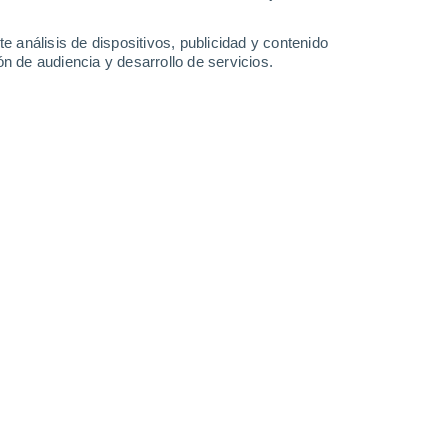
24°
/
16°
31°
/
16°
29°
/
18°
27°
/
17°
e análisis de dispositivos, publicidad y contenido
n de audiencia y desarrollo de servicios.
-
31
km/h
13
-
27
km/h
21
-
40
km/h
20
-
38
km/h
osto
Noroeste
1 Bajo
1
-
10 km/h
FPS:
no
Oeste
3 Medio
2
-
12 km/h
FPS:
6-10
Oeste
4 Medio
3
-
14 km/h
FPS:
6-10
Oeste
5 Medio
3
-
15 km/h
FPS:
6-10