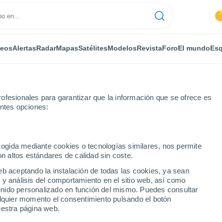
deos
Alertas
Radar
Mapas
Satélites
Modelos
Revista
Foro
El mundo
Esq
ofesionales para garantizar que la información que se ofrece es
entes opciones:
ngton
ecogida mediante cookies o tecnologías similares, nos permite
on altos estándares de calidad sin coste.
n
eb aceptando la instalación de todas las cookies, ya sean
 y análisis del comportamiento en el sitio web, así como
...
ntenido personalizado en función del mismo. Puedes consultar
alquier momento el consentimiento pulsando el botón
Por horas
uestra página web.
Intervalos nubosos en las
próximas horas