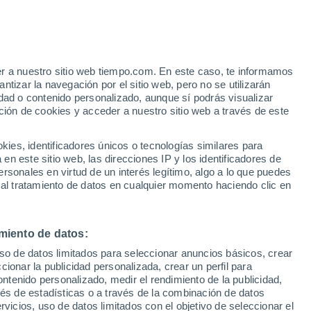
er a nuestro sitio web tiempo.com. En este caso, te informamos
h
tizar la navegación por el sitio web, pero no se utilizarán
dad o contenido personalizado, aunque sí podrás visualizar
ción de cookies y acceder a nuestro sitio web a través de este
es, identificadores únicos o tecnologías similares para
n este sitio web, las direcciones IP y los identificadores de
rsonales en virtud de un interés legítimo, algo a lo que puedes
e nubosidad
Radar de lluvia
Satélites
Modelos
 al tratamiento de datos en cualquier momento haciendo clic en
miento de datos:
iércoles
Jueves
Viernes
Sábado
uso de datos limitados para seleccionar anuncios básicos, crear
12 Ago
13 Ago
14 Ago
15 Ago
ccionar la publicidad personalizada, crear un perfil para
ontenido personalizado, medir el rendimiento de la publicidad,
vés de estadísticas o a través de la combinación de datos
rvicios, uso de datos limitados con el objetivo de seleccionar el