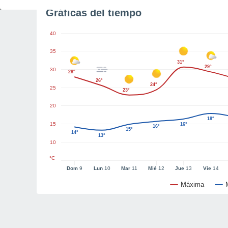
Gráficas del tiempo
40
35
31°
29°
30
28°
26°
24°
25
23°
20
18°
15
16°
16°
15°
14°
13°
10
°C
Dom
9
Lun
10
Mar
11
Mié
12
Jue
13
Vie
14
Máxima