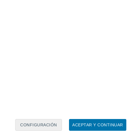
Calendario lunar
Lun
Mar
Mié
Jue
Vie
Sáb
Dom
9
10
11
12
13
14
15
16
17
18
19
20
21
22
CONFIGURACIÓN
ACEPTAR Y CONTINUAR