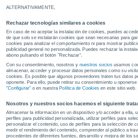
21°
ALTERNATIVAMENTE,
Rechazar tecnologías similares a cookies
Noroeste
En caso de no aceptar la instalación de cookies, puedes acced
Sensación de 21°
1
-
10 km/
de que solo se instalarán cookies que sean necesarias para garan
cookies para analizar el comportamiento ni para mostrar publici
publicidad general no personalizada. Puedes rechazar la instala
abono pulsando el botón "Rechazar".
¿Lloverá en el eclipse?
Consulta el mapa de nubes y lluvia para el
Con su consentimiento, nosotros y
nuestros socios
usamos cooki
miércoles en España
almacenar, acceder y procesar datos personales como su visita e
cookies. Es posible que algunos proveedores traten tus datos pe
El Tiempo 1 - 7 días
Por horas
Actualidad
Mapa d
oponerte. Para ello, puede retirar su consentimiento u oponerse
"Configurar"
o en nuestra
Política de Cookies
en este sitio web.
Nosotros y nuestros socios hacemos el siguiente trata
Mañana
Martes
M
Hoy
Almacenar la información en un dispositivo y/o acceder a ella, 
10 Ago
11 Ago
9 Ago
perfiles para publicidad personalizada, utilizar perfiles para sele
personalizar el contenido, uso de perfiles para la selección de c
medir el rendimiento del contenido, comprender al público a tra
procedentes de diferentes fuentes, desarrollo y mejora de los se