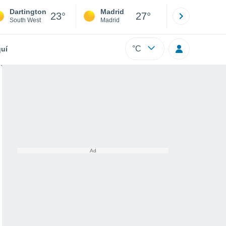
Dartington
Madrid
Barcelona
23°
27°
South West
Madrid
Barcelona
°C
uí