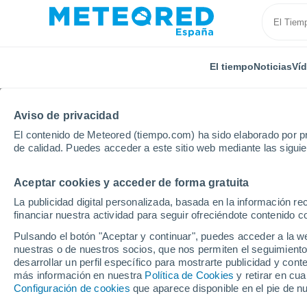
El tiempo
Noticias
Ví
Aviso de privacidad
El contenido de Meteored (tiempo.com) ha sido elaborado por pr
de calidad. Puedes acceder a este sitio web mediante las sigui
Aceptar cookies y acceder de forma gratuita
Inicio
India
Bengala Oriental
Darjeeling
La publicidad digital personalizada, basada en la información r
financiar nuestra actividad para seguir ofreciéndote contenido c
El Tiempo en Darjeelin
Pulsando el botón "Aceptar y continuar", puedes acceder a la w
nuestras o de nuestros socios, que nos permiten el seguimiento
19:13
Sábado
desarrollar un perfil específico para mostrarte publicidad y co
más información en nuestra
Política de Cookies
y retirar en cu
Configuración de cookies
que aparece disponible en el pie de n
Parcialmente nuboso