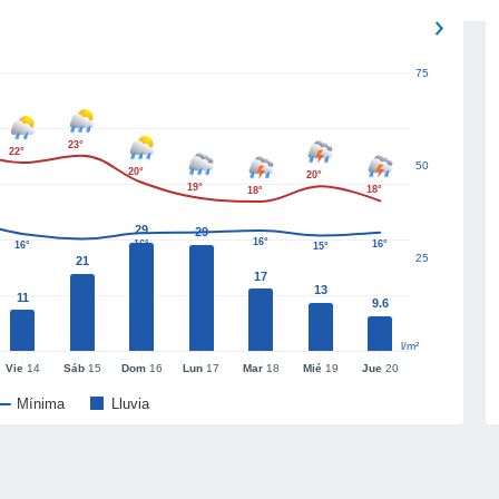
75
23°
22°
50
20°
20°
19°
18°
18°
29
29
16°
16°
16°
16°
15°
25
21
17
13
11
9.6
l/m²
Vie
14
Sáb
15
Dom
16
Lun
17
Mar
18
Mié
19
Jue
20
Mínima
Lluvia