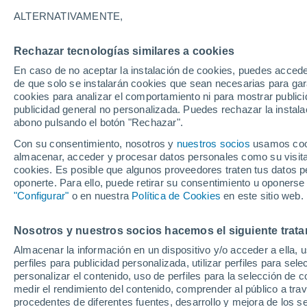
16°
ALTERNATIVAMENTE,
Rechazar tecnologías similares a cookies
Menguant
En caso de no aceptar la instalación de cookies, puedes acced
Iluminada
Sensación de 16°
de que solo se instalarán cookies que sean necesarias para garan
cookies para analizar el comportamiento ni para mostrar publici
publicidad general no personalizada. Puedes rechazar la instala
abono pulsando el botón "Rechazar".
Tormentas muy fuertes
Dejarán lluvias muy intensas, reventones y
Con su consentimiento, nosotros y
nuestros socios
usamos cooki
pedrisco en las comunidades del norte
almacenar, acceder y procesar datos personales como su visita e
cookies. Es posible que algunos proveedores traten tus datos pe
El Tiempo 1 - 7 días
Por horas
Actualidad
Mapa de
oponerte. Para ello, puede retirar su consentimiento u oponerse
"Configurar"
o en nuestra
Política de Cookies
en este sitio web.
Nosotros y nuestros socios hacemos el siguiente trata
Mañana
Lunes
Hoy
Almacenar la información en un dispositivo y/o acceder a ella, 
9 Ago
10 Ago
8 Ago
perfiles para publicidad personalizada, utilizar perfiles para sele
personalizar el contenido, uso de perfiles para la selección de c
medir el rendimiento del contenido, comprender al público a tra
procedentes de diferentes fuentes, desarrollo y mejora de los se
90%
90%
90%