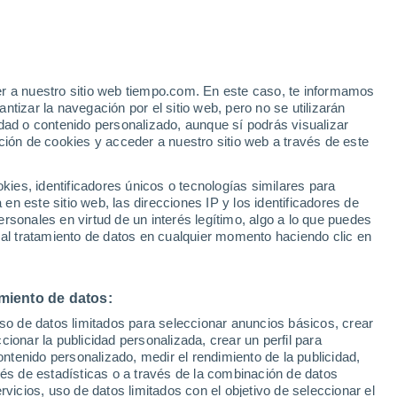
Huracán
Dolphin A 3.606 kms de distancia
e
er a nuestro sitio web tiempo.com. En este caso, te informamos
:
26%
Se espera lluvia moderada
tizar la navegación por el sitio web, pero no se utilizarán
Mañana por la tarde
dad o contenido personalizado, aunque sí podrás visualizar
ción de cookies y acceder a nuestro sitio web a través de este
es, identificadores únicos o tecnologías similares para
n este sitio web, las direcciones IP y los identificadores de
rsonales en virtud de un interés legítimo, algo a lo que puedes
 lluvia
Radar de lluvia
Satélites
Modelos
 al tratamiento de datos en cualquier momento haciendo clic en
miento de datos:
Martes
Miércoles
Jueves
Viernes
uso de datos limitados para seleccionar anuncios básicos, crear
11 Ago
12 Ago
13 Ago
14 Ago
ccionar la publicidad personalizada, crear un perfil para
ontenido personalizado, medir el rendimiento de la publicidad,
vés de estadísticas o a través de la combinación de datos
rvicios, uso de datos limitados con el objetivo de seleccionar el
90%
90%
90%
90%