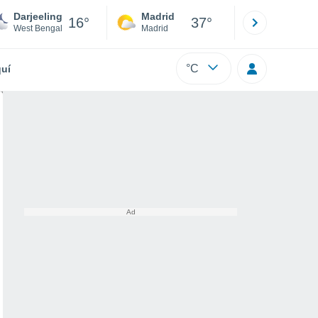
Darjeeling
Madrid
Barcelona
16°
37°
West Bengal
Madrid
Barcelona
°C
uí