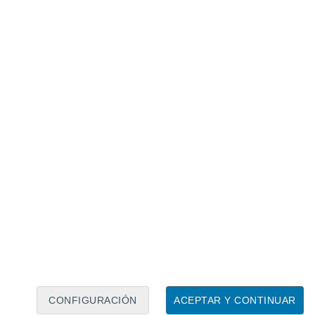
Calendario lunar
Lun
Mar
Mié
Jue
Vie
Sáb
Dom
8
9
10
11
12
13
14
15
16
17
18
19
20
21
CONFIGURACIÓN
ACEPTAR Y CONTINUAR