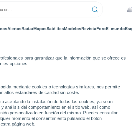
deos
Alertas
Radar
Mapas
Satélites
Modelos
Revista
Foro
El mundo
Esq
ofesionales para garantizar que la información que se ofrece es
entes opciones:
ecogida mediante cookies o tecnologías similares, nos permite
on altos estándares de calidad sin coste.
g
eb aceptando la instalación de todas las cookies, ya sean
 y análisis del comportamiento en el sitio web, así como
...
ntenido personalizado en función del mismo. Puedes consultar
alquier momento el consentimiento pulsando el botón
Por horas
uestra página web.
Lluvias débiles en las próximas
horas