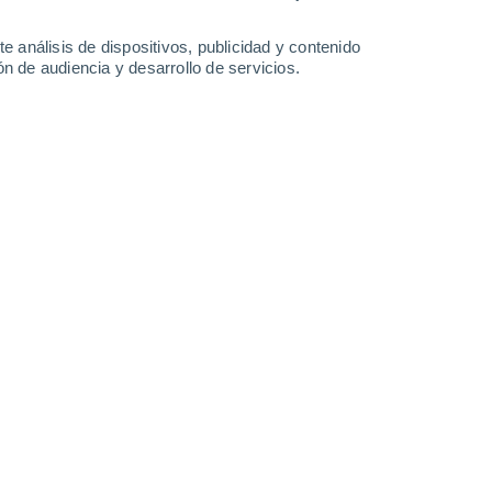
1.9 l/m²
5.3 l/m²
9.5 l/m²
11 l/m²
23°
/
15°
23°
/
16°
23°
/
16°
22°
/
16°
e análisis de dispositivos, publicidad y contenido
n de audiencia y desarrollo de servicios.
-
28
km/h
4
-
26
km/h
3
-
24
km/h
4
-
25
km/h
osto
Noreste
1 Bajo
9°
4
-
22 km/h
FPS:
no
Noreste
0 Bajo
8°
4
-
18 km/h
FPS:
no
 nuboso
Norte
0 Bajo
7°
2
-
14 km/h
FPS:
no
 nuboso
Noroeste
0 Bajo
6°
2
-
12 km/h
FPS:
no