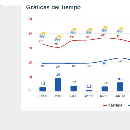
Gráficas del tiempo
30
25
23°
23°
23°
23°
21°
20°
20
16°
15
16°
15°
15°
15°
15°
14
10
9.5
6.2
5.3
4.8
1.9
°C
Sáb
8
Dom
9
Lun
10
Mar
11
Mié
12
Jue
13
Máxima