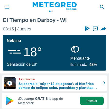
El Tiempo en Darboy - WI
privacidad
03:15
Jueves
...
o de
tiempo.com)
borado por
Neblina
es para
18°
ue la
 que se
e calidad.
Menguante
eder a este
Sensación de 18°
Iluminada:
43%
ediante las
opciones:
Astronomía
ookies y
Se acerca el 'súper 12 de agosto': el histórico
e forma
combo de eclipse solar, perseidas y planetas
alineados
d digital
¡Descarga
GRATIS
la app de
Instalar
ada, basada
Meteored!
mación