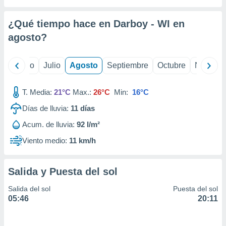
 seleccionar
o.
¿Qué tiempo hace en Darboy - WI en
calización
precisa e
agosto
?
ión mediante
, publicidad
yo
Junio
Julio
Agosto
Septiembre
Octubre
Noviemb
dos,
T. Media:
21°C
Max.:
26°C
Min:
16°C
 publicidad
,
Días de lluvia:
11
días
ón de
 desarrollo
Acum. de lluvia:
92 l/m²
s.
Viento medio:
11 km/h
tros 1199
ios
Salida y Puesta del sol
Salida del sol
Puesta del sol
05:46
20:11