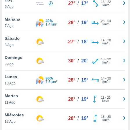
13
-
22
27°
/
17°
km/h
6 Ago
do en
 mismo.
sultar más
Mañana
40%
28
-
54
28°
/
19°
 en nuestra
1.4 l/m²
km/h
7 Ago
 Cookies
y
ualquier
Sábado
14
-
28
27°
/
18°
km/h
8 Ago
ento
 botón
ación de
Domingo
13
-
32
30°
/
20°
kies
km/h
9 Ago
 disponible
e nuestra
Lunes
80%
14
-
30
.
28°
/
19°
7.5 l/m²
km/h
10 Ago
IVAMENTE,
Martes
11
-
23
28°
/
19°
km/h
11 Ago
as
 a cookies
Miércoles
15
-
30
28°
/
19°
km/h
 no aceptar
12 Ago
ón de