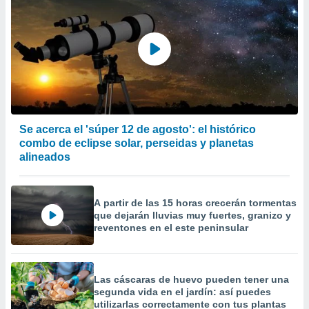
Se acerca el 'súper 12 de agosto': el histórico
combo de eclipse solar, perseidas y planetas
alineados
A partir de las 15 horas crecerán tormentas
que dejarán lluvias muy fuertes, granizo y
reventones en el este peninsular
Las cáscaras de huevo pueden tener una
segunda vida en el jardín: así puedes
utilizarlas correctamente con tus plantas