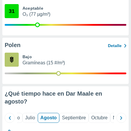
 seleccionar
o.
Aceptable
31
O₃ (77 µg/m³)
calización
precisa e
ión mediante
, publicidad
Polen
Detalle
dos,
 publicidad
Bajo
,
Gramíneas (15 #/m³)
ón de
 desarrollo
s.
tros 1199
ios
¿Qué tiempo hace en Dar Maale en
agosto
?
yo
Junio
Julio
Agosto
Septiembre
Octubre
Noviemb