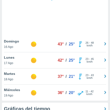
 botón
.
nto,
cios
kies,
ores únicos
Domingo
26
-
48
as similares
43°
/
25°
km/h
16 Ago
nar,
rocesar
Lunes
onales como
23
-
45
42°
/
25°
km/h
 este sitio
17 Ago
recciones IP
ficadores de
Martes
23
-
43
37°
/
21°
 posible
km/h
18 Ago
s
 traten tus
Miércoles
nales en
11
-
42
36°
/
20°
km/h
 interés
19 Ago
go a lo que
nerte. Para
Gráficas del tiempo
retirar su