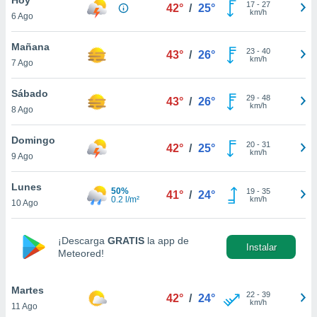
17
-
27
42°
/
25°
km/h
6 Ago
do en
 mismo.
sultar más
Mañana
23
-
40
43°
/
26°
 en nuestra
km/h
7 Ago
 Cookies
y
ualquier
Sábado
29
-
48
43°
/
26°
km/h
8 Ago
ento
 botón
ación de
Domingo
20
-
31
42°
/
25°
kies
km/h
9 Ago
 disponible
e nuestra
Lunes
50%
19
-
35
.
41°
/
24°
0.2 l/m²
km/h
10 Ago
IVAMENTE,
¡Descarga
GRATIS
la app de
Instalar
Meteored!
as
 a cookies
Martes
 no aceptar
22
-
39
42°
/
24°
km/h
11 Ago
ón de