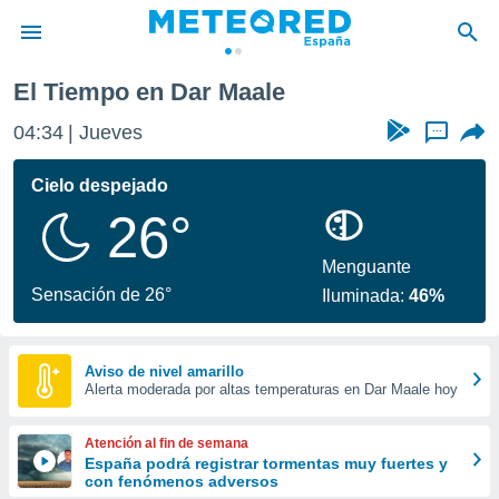
El Tiempo en Dar Maale
privacidad
04:34
Jueves
...
o de
tiempo.com)
borado por
Cielo despejado
es para
26°
ue la
 que se
e calidad.
Menguante
eder a este
Sensación de 26°
Iluminada:
46%
ediante las
opciones:
ookies y
Aviso de nivel amarillo
Alerta moderada por altas temperaturas en Dar Maale hoy
e forma
d digital
Atención al fin de semana
ada, basada
España podrá registrar tormentas muy fuertes y
con fenómenos adversos
mación