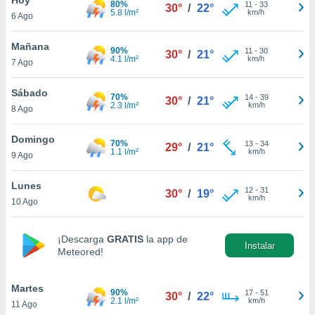
80%
11
-
33
30°
/
22°
5.8 l/m²
km/h
6 Ago
do en
 mismo.
sultar más
Mañana
90%
11
-
30
30°
/
21°
 en nuestra
4.1 l/m²
km/h
7 Ago
 Cookies
y
ualquier
Sábado
70%
14
-
39
30°
/
21°
2.3 l/m²
km/h
8 Ago
ento
 botón
ación de
Domingo
70%
13
-
34
29°
/
21°
kies
1.1 l/m²
km/h
9 Ago
 disponible
e nuestra
Lunes
12
-
31
.
30°
/
19°
km/h
10 Ago
IVAMENTE,
¡Descarga
GRATIS
la app de
Instalar
Meteored!
as
 a cookies
Martes
 no aceptar
90%
17
-
51
30°
/
22°
2.1 l/m²
km/h
11 Ago
ón de