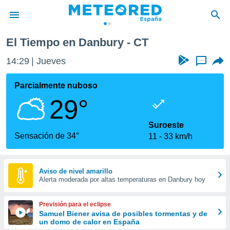
El Tiempo en Danbury - CT
privacidad
14:29
Jueves
...
o de
tiempo.com)
borado por
Parcialmente nuboso
es para
29°
ue la
 que se
e calidad.
Suroeste
eder a este
Sensación de 34°
11
33 km/h
ediante las
opciones:
ookies y
Aviso de nivel amarillo
Alerta moderada por altas temperaturas en Danbury hoy
e forma
d digital
Previsión para el eclipse
ada, basada
Samuel Biener avisa de posibles tormentas y de
un domo de calor en España
mación