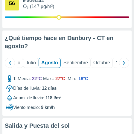
Moderada
 seleccionar
56
o.
O₃ (147 µg/m³)
calización
precisa e
ión mediante
¿Qué tiempo hace en Danbury - CT en
, publicidad
agosto
?
dos,
 publicidad
,
yo
Junio
Julio
Agosto
Septiembre
Octubre
Noviemb
ón de
 desarrollo
s.
T. Media:
22°C
Max.:
27°C
Min:
18°C
tros 1199
Días de lluvia:
12
días
ios
Acum. de lluvia:
118 l/m²
Viento medio:
9 km/h
Salida y Puesta del sol