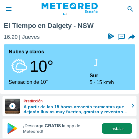
El Tiempo en Dalgety - NSW
privacidad
16:20
Jueves
...
o de
tiempo.com)
borado por
Nubes y claros
es para
10°
ue la
 que se
e calidad.
Sur
eder a este
Sensación de 10°
5
15 km/h
ediante las
opciones:
Predicción
ookies y
A partir de las 15 horas crecerán tormentas que
e forma
dejarán lluvias muy fuertes, granizo y reventones
en el este peninsular
d digital
¡Descarga
GRATIS
la app de
Instalar
ada, basada
Meteored!
mación