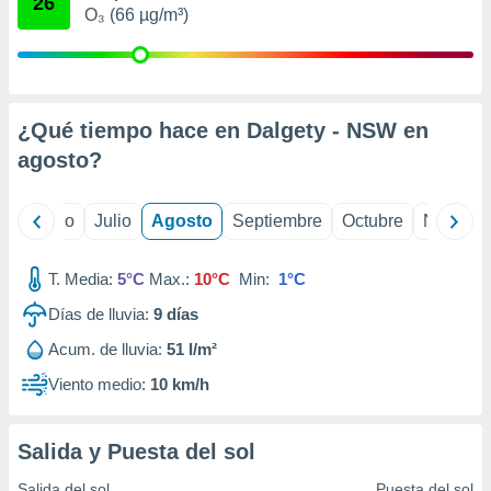
26
 seleccionar
O₃ (66 µg/m³)
o.
calización
precisa e
ión mediante
¿Qué tiempo hace en Dalgety - NSW en
, publicidad
agosto
?
dos,
 publicidad
yo
Junio
Julio
Agosto
Septiembre
Octubre
Noviemb
,
ón de
 desarrollo
T. Media:
5°C
Max.:
10°C
Min:
1°C
s.
Días de lluvia:
9
días
tros 1199
ios
Acum. de lluvia:
51 l/m²
Viento medio:
10 km/h
Salida y Puesta del sol
Salida del sol
Puesta del sol