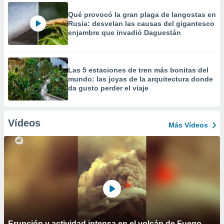
Qué provocó la gran plaga de langostas en
Rusia: desvelan las causas del gigantesco
enjambre que invadió Daguestán
Las 5 estaciones de tren más bonitas del
mundo: las joyas de la arquitectura donde
da gusto perder el viaje
Vídeos
Más Vídeos
Erupción y actividad intensa en el volcán de Fuego,