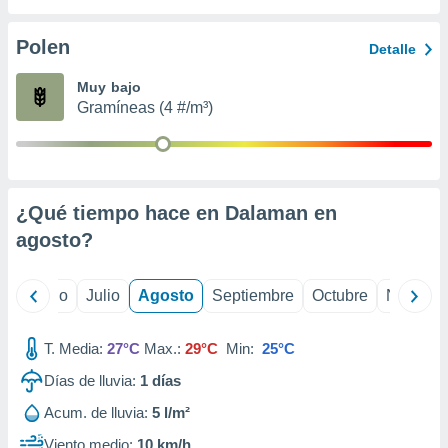
 seleccionar
o.
Polen
Detalle
calización
precisa e
Muy bajo
ión mediante
Gramíneas (4 #/m³)
, publicidad
dos,
 publicidad
,
¿Qué tiempo hace en Dalaman en
ón de
agosto
?
 desarrollo
s.
tros 1199
yo
Junio
Julio
Agosto
Septiembre
Octubre
Noviemb
ios
T. Media:
27°C
Max.:
29°C
Min:
25°C
Días de lluvia:
1
días
Acum. de lluvia:
5 l/m²
Viento medio:
10 km/h