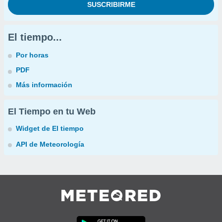
El tiempo...
Por horas
PDF
Más información
El Tiempo en tu Web
Widget de El tiempo
API de Meteorología