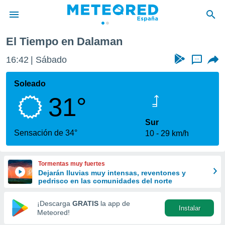
El Tiempo en Dalaman
privacidad
16:42
Sábado
...
o de
tiempo.com)
borado por
Soleado
es para
31°
ue la
 que se
e calidad.
Sur
eder a este
Sensación de 34°
10
29 km/h
ediante las
opciones:
Tormentas muy fuertes
ookies y
Dejarán lluvias muy intensas, reventones y
e forma
pedrisco en las comunidades del norte
d digital
¡Descarga
GRATIS
la app de
Instalar
ada, basada
Meteored!
mación