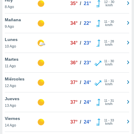
12
-
30
35°
/
21°
km/h
8 Ago
do en
 mismo.
sultar más
Mañana
11
-
30
34°
/
22°
 en nuestra
km/h
9 Ago
 Cookies
y
ualquier
Lunes
11
-
28
34°
/
23°
km/h
10 Ago
ento
 botón
ación de
Martes
11
-
30
36°
/
23°
kies
km/h
11 Ago
 disponible
e nuestra
Miércoles
11
-
31
.
37°
/
24°
km/h
12 Ago
IVAMENTE,
Jueves
11
-
31
37°
/
24°
km/h
13 Ago
as
 a cookies
Viernes
11
-
33
37°
/
24°
km/h
 no aceptar
14 Ago
ón de