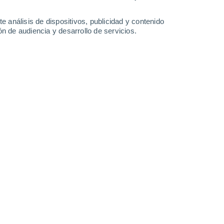
e análisis de dispositivos, publicidad y contenido
n de audiencia y desarrollo de servicios.
Leaflet
|
©
OpenStreetMap
|
ECMWF
by © Meteored