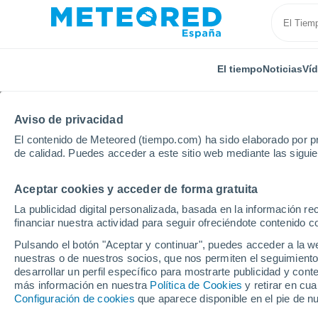
El tiempo
Noticias
Ví
Aviso de privacidad
El contenido de Meteored (tiempo.com) ha sido elaborado por pr
de calidad. Puedes acceder a este sitio web mediante las sigui
Aceptar cookies y acceder de forma gratuita
Inicio
República Dominicana
Provincia de Dajabón
La publicidad digital personalizada, basada en la información r
financiar nuestra actividad para seguir ofreciéndote contenido c
El Tiempo en la Provin
Pulsando el botón "Aceptar y continuar", puedes acceder a la w
nuestras o de nuestros socios, que nos permiten el seguimiento
desarrollar un perfil específico para mostrarte publicidad y co
Hoy, 5 agosto
Todo el día
Símbolo
más información en nuestra
Política de Cookies
y retirar en cu
Configuración de cookies
que aparece disponible en el pie de n
36°