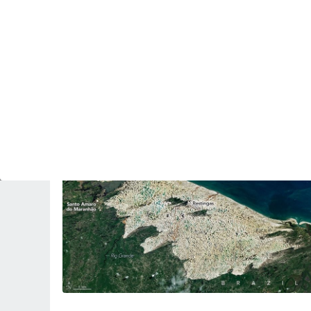
ACTUALIDAD
Qué provocó la gran plaga de langostas en
Rusia: desvelan las causas del gigantesco
enjambre que invadió Daguestán
Revista