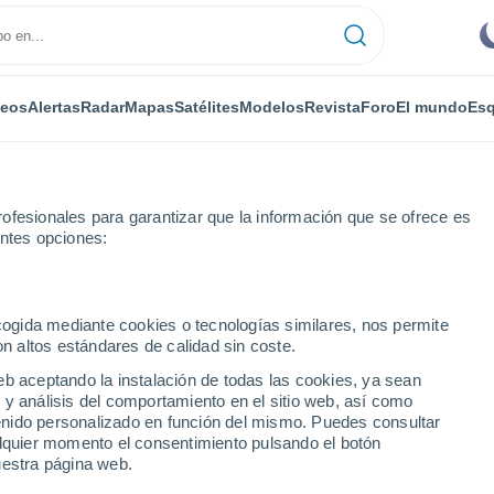
deos
Alertas
Radar
Mapas
Satélites
Modelos
Revista
Foro
El mundo
Esq
ofesionales para garantizar que la información que se ofrece es
entes opciones:
ecogida mediante cookies o tecnologías similares, nos permite
on altos estándares de calidad sin coste.
cia de Dajabón
eb aceptando la instalación de todas las cookies, ya sean
 y análisis del comportamiento en el sitio web, así como
ntenido personalizado en función del mismo. Puedes consultar
alquier momento el consentimiento pulsando el botón
uestra página web.