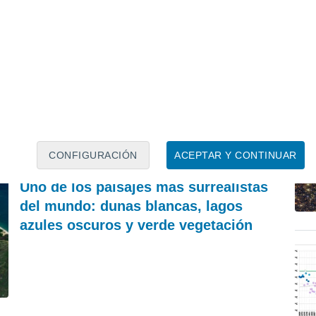
OCIO
P
Las 5 estaciones de tren más bonitas del
"E
mundo: las joyas de la arquitectura donde da
Ta
gusto perder el viaje
al
Francisco Martín León
CONFIGURACIÓN
ACEPTAR Y CONTINUAR
REVISTA
Uno de los paisajes más surrealistas
del mundo: dunas blancas, lagos
azules oscuros y verde vegetación