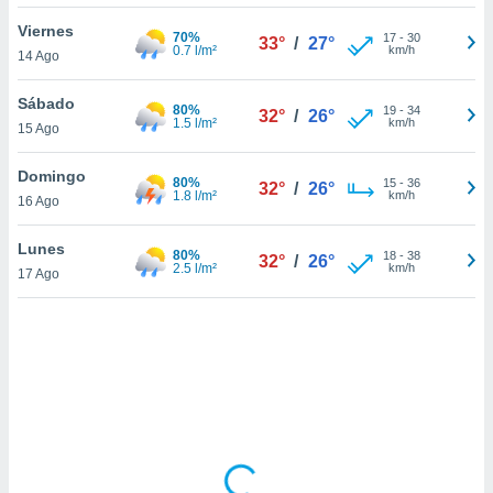
uedes
uestro sitio
Viernes
70%
17
-
30
33°
/
27°
.com. En
0.7 l/m²
km/h
14 Ago
te
 de que
Sábado
80%
talarán
19
-
34
32°
/
26°
1.5 l/m²
km/h
15 Ago
e sean
para
a
Domingo
80%
15
-
36
32°
/
26°
por el sitio
1.8 l/m²
km/h
16 Ago
o se
cookies para
Lunes
80%
18
-
38
32°
/
26°
2.5 l/m²
km/h
17 Ago
nto ni para
licidad o
ado, aunque
sualizar
general no
ada. Puedes
 instalación
y acceder a
io web a
ste abono