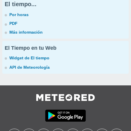
El tiempo...
Por horas
PDF
Más información
El Tiempo en tu Web
Widget de El tiempo
API de Meteorología