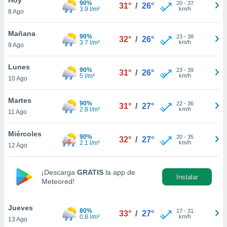
90%
20
-
37
31°
/
26°
3.9 l/m²
km/h
8 Ago
do en
 mismo.
sultar más
Mañana
90%
23
-
38
32°
/
26°
 en nuestra
3.7 l/m²
km/h
9 Ago
 Cookies
y
ualquier
Lunes
90%
23
-
39
31°
/
26°
5 l/m²
km/h
10 Ago
ento
 botón
ación de
Martes
90%
22
-
36
31°
/
27°
kies
2.8 l/m²
km/h
11 Ago
 disponible
e nuestra
Miércoles
90%
20
-
35
.
32°
/
27°
2.1 l/m²
km/h
12 Ago
IVAMENTE,
¡Descarga
GRATIS
la app de
Instalar
Meteored!
as
 a cookies
Jueves
 no aceptar
80%
17
-
31
33°
/
27°
0.8 l/m²
km/h
13 Ago
ón de