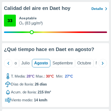
 seleccionar
o.
Calidad del aire en Daet hoy
Detalle
calización
precisa e
Aceptable
33
ión mediante
O₃ (83 µg/m³)
, publicidad
dos,
 publicidad
¿Qué tiempo hace en Daet en
agosto
?
,
ón de
 desarrollo
yo
Junio
Julio
Agosto
Septiembre
Octubre
Noviemb
s.
tros 1199
T. Media:
28°C
Max.:
30°C
Min:
27°C
ios
Días de lluvia:
26
días
Acum. de lluvia:
215 l/m²
Viento medio:
14 km/h