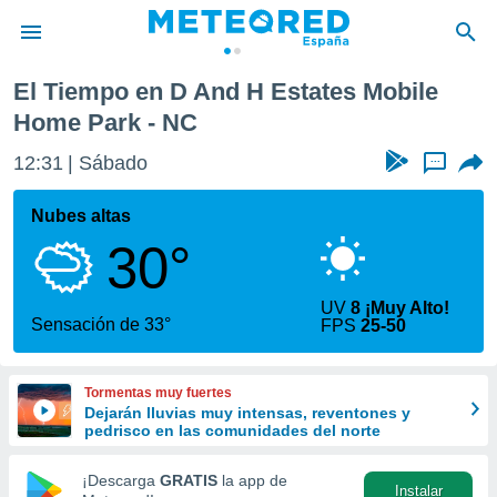
Mobile Home Park
El Tiempo en D And H Estates Mobile
privacidad
Home Park - NC
o de
tiempo.com)
12:31
Sábado
...
borado por
es para
Nubes altas
ue la
 que se
30°
e calidad.
eder a este
ediante las
UV
8 ¡Muy Alto!
Sensación de 33°
opciones:
FPS
25-50
ookies y
e forma
Tormentas muy fuertes
Dejarán lluvias muy intensas, reventones y
pedrisco en las comunidades del norte
d digital
ada, basada
¡Descarga
GRATIS
la app de
mación
Instalar