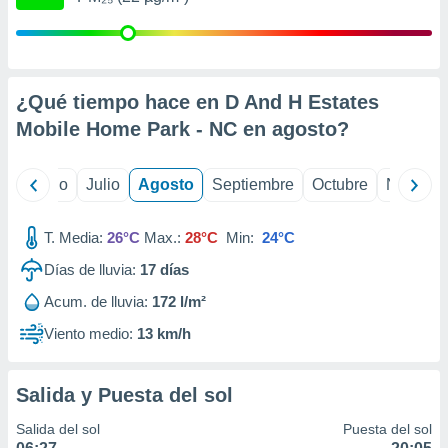
 seleccionar
o.
calización
precisa e
ión mediante
¿Qué tiempo hace en D And H Estates
Mobile Home Park - NC en
agosto
?
, publicidad
dos,
yo
Junio
Julio
Agosto
Septiembre
Octubre
Noviemb
 publicidad
,
ón de
T. Media:
26°C
Max.:
28°C
Min:
24°C
 desarrollo
s.
Días de lluvia:
17
días
tros 1199
Acum. de lluvia:
172 l/m²
ios
Viento medio:
13 km/h
Salida y Puesta del sol
Salida del sol
Puesta del sol