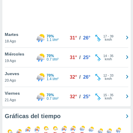
 botón
.
nto,
Martes
cios
70%
17
-
39
31°
/
26°
1.1 l/m²
km/h
18 Ago
kies,
ores únicos
as similares
Miércoles
70%
14
-
35
31°
/
25°
nar,
0.7 l/m²
km/h
19 Ago
rocesar
onales como
Jueves
 este sitio
70%
12
-
33
32°
/
26°
1.4 l/m²
km/h
20 Ago
recciones IP
ficadores de
 posible
Viernes
70%
15
-
35
32°
/
25°
s
0.7 l/m²
km/h
21 Ago
 traten tus
nales en
 interés
Gráficas del tiempo
go a lo que
nerte. Para
retirar su