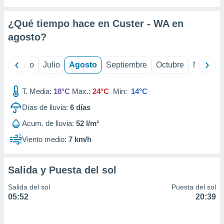
 seleccionar
o.
¿Qué tiempo hace en Custer - WA en
calización
precisa e
agosto
?
ión mediante
, publicidad
yo
Junio
Julio
Agosto
Septiembre
Octubre
Noviemb
dos,
T. Media:
18°C
Max.:
24°C
Min:
14°C
 publicidad
,
Días de lluvia:
6
días
ón de
 desarrollo
Acum. de lluvia:
52 l/m²
s.
Viento medio:
7 km/h
tros 1199
ios
Salida y Puesta del sol
Salida del sol
Puesta del sol
05:52
20:39