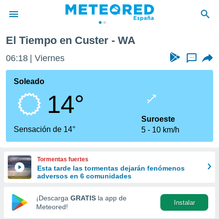
El Tiempo en Custer - WA
privacidad
06:18
Viernes
...
o de
tiempo.com)
borado por
Soleado
es para
14°
ue la
 que se
e calidad.
Suroeste
eder a este
Sensación de 14°
5
10 km/h
ediante las
opciones:
Tormentas fuertes
ookies y
Esta tarde las tormentas dejarán fenómenos
e forma
adversos en 6 comunidades
d digital
¡Descarga
GRATIS
la app de
Instalar
ada, basada
Meteored!
mación