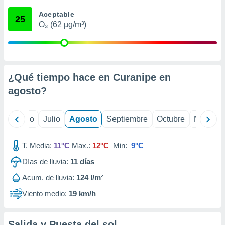
 seleccionar
o.
Aceptable
25
O₃ (62 µg/m³)
calización
precisa e
ión mediante
, publicidad
¿Qué tiempo hace en Curanipe en
dos,
agosto
?
 publicidad
,
ón de
yo
Junio
Julio
Agosto
Septiembre
Octubre
Noviemb
 desarrollo
s.
T. Media:
11°C
Max.:
12°C
Min:
9°C
tros 1199
ios
Días de lluvia:
11
días
Acum. de lluvia:
124 l/m²
Viento medio:
19 km/h
Salida y Puesta del sol