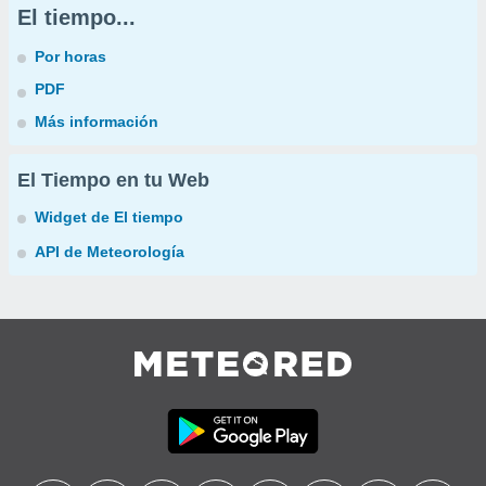
El tiempo...
Por horas
PDF
Más información
El Tiempo en tu Web
Widget de El tiempo
API de Meteorología