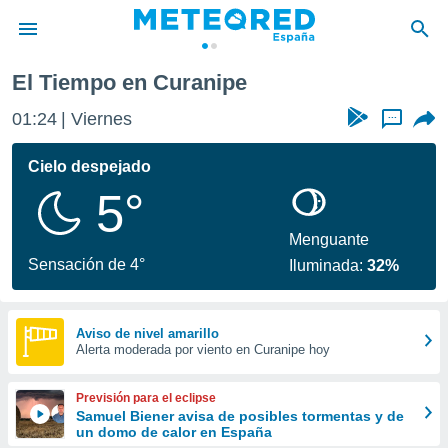
El Tiempo en Curanipe
privacidad
01:24
Viernes
...
o de
tiempo.com)
borado por
Cielo despejado
es para
5°
ue la
 que se
e calidad.
Menguante
eder a este
Sensación de 4°
Iluminada:
32%
ediante las
opciones:
ookies y
Aviso de nivel amarillo
Alerta moderada por viento en Curanipe hoy
e forma
d digital
Previsión para el eclipse
ada, basada
Samuel Biener avisa de posibles tormentas y de
un domo de calor en España
mación