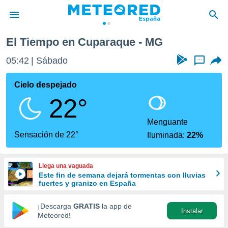
El Tiempo en Cuparaque - MG
privacidad
05:42
Sábado
...
o de
tiempo.com)
borado por
Cielo despejado
es para
22°
ue la
 que se
e calidad.
Menguante
eder a este
Sensación de 22°
Iluminada:
22%
ediante las
opciones:
Llega una vaguada
ookies y
Este fin de semana dejará tormentas con lluvias
e forma
fuertes y granizo en España
d digital
¡Descarga
GRATIS
la app de
Instalar
ada, basada
Meteored!
mación