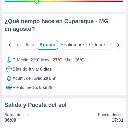
 seleccionar
o.
calización
precisa e
¿Qué tiempo hace en Cuparaque - MG
ión mediante
en
agosto
?
, publicidad
yo
Junio
Julio
Agosto
Septiembre
Octubre
Noviemb
dos,
 publicidad
,
T. Media:
21°C
Max.:
27°C
Min:
16°C
ón de
Días de lluvia:
6
días
 desarrollo
s.
Acum. de lluvia:
20 l/m²
tros 1199
Viento medio:
8 km/h
ios
Salida y Puesta del sol
Salida del sol
Puesta del sol
06:09
17:31