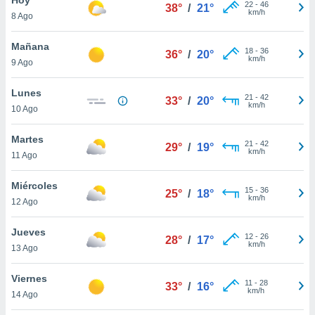
22
-
46
38°
/
21°
km/h
8 Ago
do en
 mismo.
sultar más
Mañana
18
-
36
36°
/
20°
 en nuestra
km/h
9 Ago
 Cookies
y
ualquier
Lunes
21
-
42
33°
/
20°
km/h
10 Ago
ento
 botón
ación de
Martes
21
-
42
29°
/
19°
kies
km/h
11 Ago
 disponible
e nuestra
Miércoles
15
-
36
.
25°
/
18°
km/h
12 Ago
IVAMENTE,
Jueves
12
-
26
28°
/
17°
km/h
13 Ago
as
 a cookies
Viernes
11
-
28
33°
/
16°
km/h
 no aceptar
14 Ago
ón de