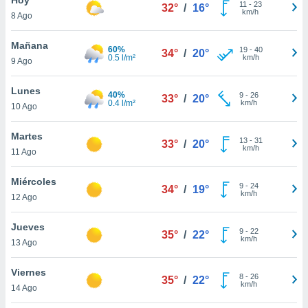
11
-
23
32°
/
16°
km/h
8 Ago
do en
 mismo.
sultar más
Mañana
60%
19
-
40
34°
/
20°
 en nuestra
0.5 l/m²
km/h
9 Ago
 Cookies
y
ualquier
Lunes
40%
9
-
26
33°
/
20°
0.4 l/m²
km/h
10 Ago
ento
 botón
ación de
Martes
13
-
31
33°
/
20°
kies
km/h
11 Ago
 disponible
e nuestra
Miércoles
9
-
24
.
34°
/
19°
km/h
12 Ago
IVAMENTE,
Jueves
9
-
22
35°
/
22°
km/h
13 Ago
as
 a cookies
Viernes
8
-
26
35°
/
22°
km/h
 no aceptar
14 Ago
ón de