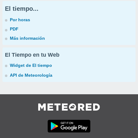
El tiempo...
Por horas
PDF
Más información
El Tiempo en tu Web
Widget de El tiempo
API de Meteorología