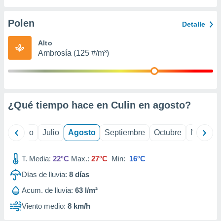
 seleccionar
o.
Polen
Detalle
calización
precisa e
Alto
ión mediante
Ambrosía (125 #/m³)
, publicidad
dos,
 publicidad
,
¿Qué tiempo hace en Culin en
agosto
?
ón de
 desarrollo
s.
yo
Junio
Julio
Agosto
Septiembre
Octubre
Noviemb
tros 1199
ios
T. Media:
22°C
Max.:
27°C
Min:
16°C
Días de lluvia:
8
días
Acum. de lluvia:
63 l/m²
Viento medio:
8 km/h