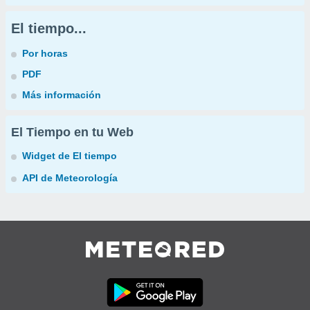
El tiempo...
Por horas
PDF
Más información
El Tiempo en tu Web
Widget de El tiempo
API de Meteorología