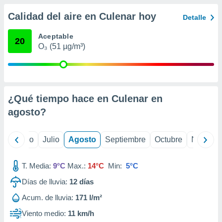
 seleccionar
o.
Calidad del aire en Culenar hoy
Detalle
calización
precisa e
Aceptable
20
ión mediante
O₃ (51 µg/m³)
, publicidad
dos,
 publicidad
¿Qué tiempo hace en Culenar en
,
ón de
agosto
?
 desarrollo
s.
yo
Junio
Julio
Agosto
Septiembre
Octubre
Noviemb
tros 1199
ios
T. Media:
9°C
Max.:
14°C
Min:
5°C
Días de lluvia:
12
días
Acum. de lluvia:
171 l/m²
Viento medio:
11 km/h