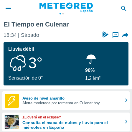
El Tiempo en Culenar
privacidad
18:34
Sábado
...
o de
tiempo.com)
borado por
Lluvia débil
es para
3°
ue la
 que se
e calidad.
90%
eder a este
Sensación de 0°
1.2 l/m²
ediante las
opciones:
ookies y
Aviso de nivel amarillo
Alerta moderada por tormenta en Culenar hoy
e forma
d digital
¿Lloverá en el eclipse?
ada, basada
Consulta el mapa de nubes y lluvia para el
miércoles en España
mación