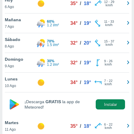
12
-
29
35°
/
18°
km/h
6 Ago
do en
 mismo.
sultar más
Mañana
60%
11
-
33
34°
/
19°
 en nuestra
1.2 l/m²
km/h
7 Ago
 Cookies
y
ualquier
Sábado
70%
15
-
37
32°
/
20°
1.5 l/m²
km/h
8 Ago
ento
 botón
ación de
Domingo
30%
9
-
26
32°
/
19°
kies
1.2 l/m²
km/h
9 Ago
 disponible
e nuestra
Lunes
7
-
22
.
34°
/
19°
km/h
10 Ago
IVAMENTE,
¡Descarga
GRATIS
la app de
Instalar
Meteored!
as
 a cookies
Martes
 no aceptar
6
-
22
35°
/
18°
km/h
11 Ago
ón de