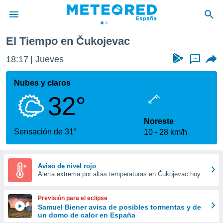
El Tiempo en Čukojevac
privacidad
18:17
Jueves
...
o de
tiempo.com)
borado por
Nubes y claros
es para
32°
ue la
 que se
e calidad.
Noreste
eder a este
Sensación de 31°
10
28 km/h
ediante las
opciones:
ookies y
Aviso de nivel rojo
Alerta extrema por altas temperaturas en Čukojevac hoy
e forma
d digital
Previsión para el eclipse
ada, basada
Samuel Biener avisa de posibles tormentas y de
un domo de calor en España
mación