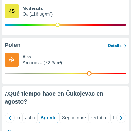
 seleccionar
o.
Moderada
45
O₃ (116 µg/m³)
calización
precisa e
ión mediante
, publicidad
Polen
Detalle
dos,
 publicidad
Alto
,
Ambrosía (72 #/m³)
ón de
 desarrollo
s.
tros 1199
ios
¿Qué tiempo hace en Čukojevac en
agosto
?
yo
Junio
Julio
Agosto
Septiembre
Octubre
Noviemb