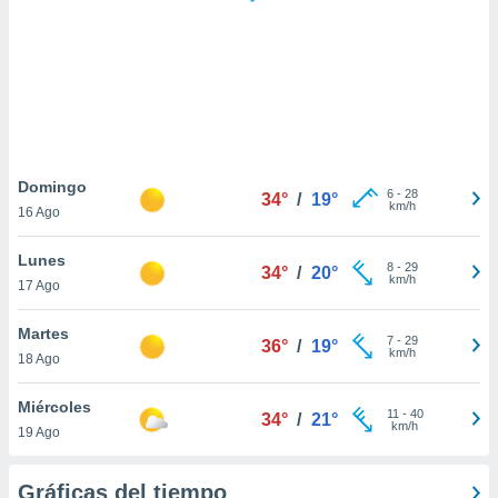
 botón
.
nto,
cios
kies,
ores únicos
Domingo
6
-
28
as similares
34°
/
19°
km/h
16 Ago
nar,
rocesar
Lunes
onales como
8
-
29
34°
/
20°
km/h
 este sitio
17 Ago
recciones IP
ficadores de
Martes
7
-
29
36°
/
19°
 posible
km/h
18 Ago
s
 traten tus
Miércoles
nales en
11
-
40
34°
/
21°
km/h
 interés
19 Ago
go a lo que
nerte. Para
Gráficas del tiempo
retirar su