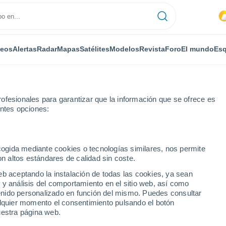
deos
Alertas
Radar
Mapas
Satélites
Modelos
Revista
Foro
El mundo
Esq
ofesionales para garantizar que la información que se ofrece es
entes opciones:
e la Solana
ecogida mediante cookies o tecnologías similares, nos permite
on altos estándares de calidad sin coste.
la Solana
eb aceptando la instalación de todas las cookies, ya sean
 y análisis del comportamiento en el sitio web, así como
...
ntenido personalizado en función del mismo. Puedes consultar
alquier momento el consentimiento pulsando el botón
Por horas
uestra página web.
Lluvias débiles en las próximas
horas