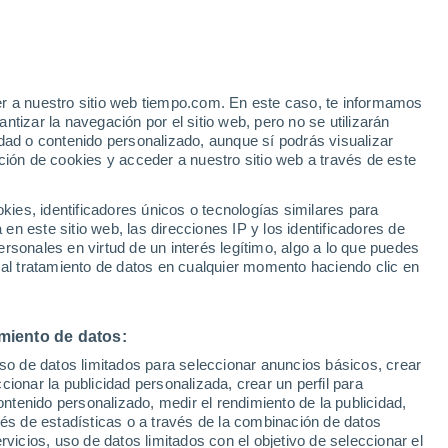
er a nuestro sitio web tiempo.com. En este caso, te informamos
h
tizar la navegación por el sitio web, pero no se utilizarán
dad o contenido personalizado, aunque sí podrás visualizar
ción de cookies y acceder a nuestro sitio web a través de este
 de
es, identificadores únicos o tecnologías similares para
n este sitio web, las direcciones IP y los identificadores de
rsonales en virtud de un interés legítimo, algo a lo que puedes
 lluvia
Radar de lluvia
Satélites
Modelos
 al tratamiento de datos en cualquier momento haciendo clic en
miento de datos:
omingo
Lunes
Martes
Miércoles
uso de datos limitados para seleccionar anuncios básicos, crear
9 Ago
10 Ago
11 Ago
12 Ago
ccionar la publicidad personalizada, crear un perfil para
ontenido personalizado, medir el rendimiento de la publicidad,
vés de estadísticas o a través de la combinación de datos
rvicios, uso de datos limitados con el objetivo de seleccionar el