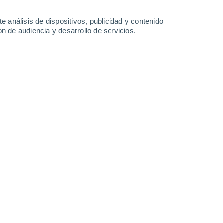
34°
/
16°
35°
/
17°
35°
/
19°
36°
/
19°
e análisis de dispositivos, publicidad y contenido
n de audiencia y desarrollo de servicios.
-
51
km/h
18
-
42
km/h
16
-
42
km/h
13
-
35
km/h
 6 de agosto
Noroeste
5 Medio
7
-
27 km/h
FPS:
6-10
Noreste
3 Medio
14
-
36 km/h
FPS:
6-10
Noreste
1 Bajo
16
-
38 km/h
FPS:
no
Noreste
0 Bajo
16
-
35 km/h
FPS:
no