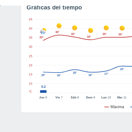
Gráficas del tiempo
45
40
36°
35°
35°
35°
34°
35
33°
30
25
20
19°
18°
17°
15
16°
16°
16°
10
0.2
°C
Jue
6
Vie
7
Sáb
8
Dom
9
Lun
10
Mar
11
Máxima