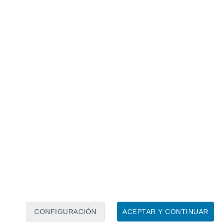
Calendario lunar
Lun
Mar
Mié
Jue
Vie
Sáb
Dom
6
7
8
9
10
11
12
13
14
15
16
17
18
19
CONFIGURACIÓN
ACEPTAR Y CONTINUAR