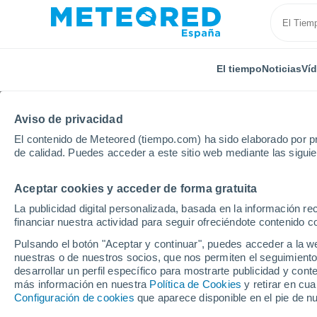
El tiempo
Noticias
Ví
Aviso de privacidad
El contenido de Meteored (tiempo.com) ha sido elaborado por pr
de calidad. Puedes acceder a este sitio web mediante las sigui
Aceptar cookies y acceder de forma gratuita
Inicio
Castilla y León
Provincia de Soria
Cubo d
La publicidad digital personalizada, basada en la información r
financiar nuestra actividad para seguir ofreciéndote contenido c
El Tiempo en Cubo de 
Pulsando el botón "Aceptar y continuar", puedes acceder a la w
nuestras o de nuestros socios, que nos permiten el seguimiento
16:49
Jueves
desarrollar un perfil específico para mostrarte publicidad y co
más información en nuestra
Política de Cookies
y retirar en cu
Configuración de cookies
que aparece disponible en el pie de n
Nubes y claros