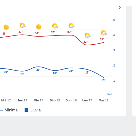
5
37°
37°
37°
36°
36°
4
33°
32°
3
2
20°
20°
19°
19°
18°
18°
15°
1
l/m²
Mié
12
Jue
13
Vie
14
Sáb
15
Dom
16
Lun
17
Mar
18
Mínima
Lluvia