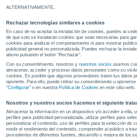
33°
ALTERNATIVAMENTE,
Rechazar tecnologías similares a cookies
Noroeste
En caso de no aceptar la instalación de cookies, puedes acced
Sensación de 31°
7
-
27 km/
de que solo se instalarán cookies que sean necesarias para garan
cookies para analizar el comportamiento ni para mostrar publici
publicidad general no personalizada. Puedes rechazar la instala
abono pulsando el botón "Rechazar".
Previsión para el eclipse
Samuel Biener avisa de posibles tormentas y
Con su consentimiento, nosotros y
nuestros socios
usamos cooki
un domo de calor en España
almacenar, acceder y procesar datos personales como su visita e
cookies. Es posible que algunos proveedores traten tus datos pe
El Tiempo 1 - 7 días
Por horas
Actualidad
Mapa de
oponerte. Para ello, puede retirar su consentimiento u oponerse
"Configurar"
o en nuestra
Política de Cookies
en este sitio web.
Nosotros y nuestros socios hacemos el siguiente trata
Mañana
Sábado
D
Hoy
Almacenar la información en un dispositivo y/o acceder a ella, 
7 Ago
8 Ago
6 Ago
perfiles para publicidad personalizada, utilizar perfiles para sele
personalizar el contenido, uso de perfiles para la selección de c
medir el rendimiento del contenido, comprender al público a tra
procedentes de diferentes fuentes, desarrollo y mejora de los se
50%