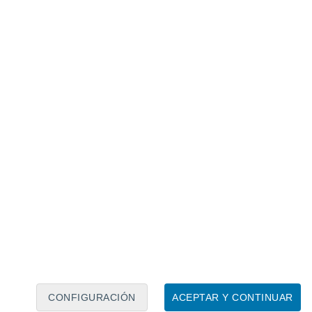
Calendario lunar
Lun
Mar
Mié
Jue
Vie
Sáb
Dom
6
7
8
9
10
11
12
13
14
15
16
17
18
19
CONFIGURACIÓN
ACEPTAR Y CONTINUAR