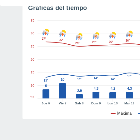
Gráficas del tiempo
35
30
27°
26°
26°
26°
25°
25°
25
20
15
15°
14°
10
14°
14°
13°
10
6
4.3
4.2
4.3
2.9
°C
Jue
6
Vie
7
Sáb
8
Dom
9
Lun
10
Mar
11
Máxima