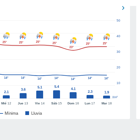
50
40
25°
25°
25°
25°
25°
25°
23°
30
20
14°
14°
14°
14°
14°
14°
14°
10
5.4
5.1
4.1
3.6
2.3
2.1
1.9
l/m²
Mié
12
Jue
13
Vie
14
Sáb
15
Dom
16
Lun
17
Mar
18
Mínima
Lluvia