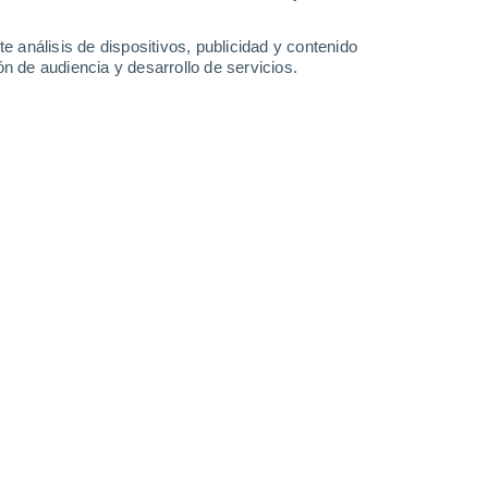
4.3 l/m²
4.2 l/m²
4.3 l/m²
2.1 l/m²
25°
/
14°
26°
/
14°
26°
/
15°
25°
/
14°
e análisis de dispositivos, publicidad y contenido
n de audiencia y desarrollo de servicios.
-
28
km/h
4
-
32
km/h
5
-
30
km/h
9
-
28
km/h
o
Sur
2 Bajo
°
10
-
35 km/h
FPS:
no
Suroeste
1 Bajo
°
5
-
26 km/h
FPS:
no
Sureste
0 Bajo
°
2
-
17 km/h
FPS:
no
Noreste
0 Bajo
°
2
-
8 km/h
FPS:
no