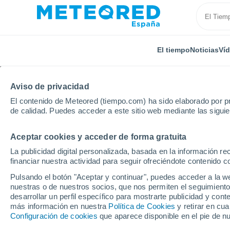
El tiempo
Noticias
Ví
Aviso de privacidad
El contenido de Meteored (tiempo.com) ha sido elaborado por pr
de calidad. Puedes acceder a este sitio web mediante las sigui
Aceptar cookies y acceder de forma gratuita
Inicio
México
Michoacán
Cuamio
La publicidad digital personalizada, basada en la información r
financiar nuestra actividad para seguir ofreciéndote contenido c
El Tiempo en Cuamio
Pulsando el botón "Aceptar y continuar", puedes acceder a la w
nuestras o de nuestros socios, que nos permiten el seguimiento
19:17
Jueves
desarrollar un perfil específico para mostrarte publicidad y co
más información en nuestra
Política de Cookies
y retirar en cu
Configuración de cookies
que aparece disponible en el pie de n
Lluvia débil