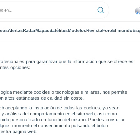
deos
Alertas
Radar
Mapas
Satélites
Modelos
Revista
Foro
El mundo
Esq
ofesionales para garantizar que la información que se ofrece es
entes opciones:
ecogida mediante cookies o tecnologías similares, nos permite
on altos estándares de calidad sin coste.
eb aceptando la instalación de todas las cookies, ya sean
 y análisis del comportamiento en el sitio web, así como
...
ntenido personalizado en función del mismo. Puedes consultar
alquier momento el consentimiento pulsando el botón
Por horas
uestra página web.
Lluvias débiles en las próximas
horas