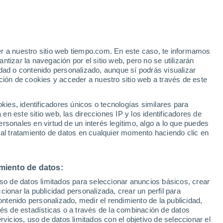
Riesgo de tormentas
Mañana por la tarde
er a nuestro sitio web tiempo.com. En este caso, te informamos
tizar la navegación por el sitio web, pero no se utilizarán
dad o contenido personalizado, aunque sí podrás visualizar
ción de cookies y acceder a nuestro sitio web a través de este
 de
es, identificadores únicos o tecnologías similares para
n este sitio web, las direcciones IP y los identificadores de
rsonales en virtud de un interés legítimo, algo a lo que puedes
ualidad
Mapa de lluvia
Satélites
Modelos
 al tratamiento de datos en cualquier momento haciendo clic en
miento de datos:
omingo
Lunes
Martes
Miércoles
uso de datos limitados para seleccionar anuncios básicos, crear
9 Ago
10 Ago
11 Ago
12 Ago
ccionar la publicidad personalizada, crear un perfil para
ontenido personalizado, medir el rendimiento de la publicidad,
vés de estadísticas o a través de la combinación de datos
rvicios, uso de datos limitados con el objetivo de seleccionar el
80%
90%
90%
90%