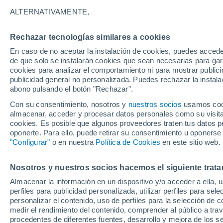
19°
ALTERNATIVAMENTE,
Rechazar tecnologías similares a cookies
50%
En caso de no aceptar la instalación de cookies, puedes acced
Sensación de 19°
0.5 l/m²
de que solo se instalarán cookies que sean necesarias para garan
cookies para analizar el comportamiento ni para mostrar publici
publicidad general no personalizada. Puedes rechazar la instala
abono pulsando el botón "Rechazar".
Previsión para el eclipse
Samuel Biener avisa de posibles tormentas y
Con su consentimiento, nosotros y
nuestros socios
usamos cooki
un domo de calor en España
almacenar, acceder y procesar datos personales como su visita e
cookies. Es posible que algunos proveedores traten tus datos pe
El Tiempo 1 - 7 días
Por horas
Radar de lluvia
Act
oponerte. Para ello, puede retirar su consentimiento u oponerse
"Configurar"
o en nuestra
Política de Cookies
en este sitio web.
Nosotros y nuestros socios hacemos el siguiente trata
Mañana
Sábado
D
Hoy
Almacenar la información en un dispositivo y/o acceder a ella, 
7 Ago
8 Ago
6 Ago
perfiles para publicidad personalizada, utilizar perfiles para sele
personalizar el contenido, uso de perfiles para la selección de c
medir el rendimiento del contenido, comprender al público a tra
procedentes de diferentes fuentes, desarrollo y mejora de los se
90%
80%
90%