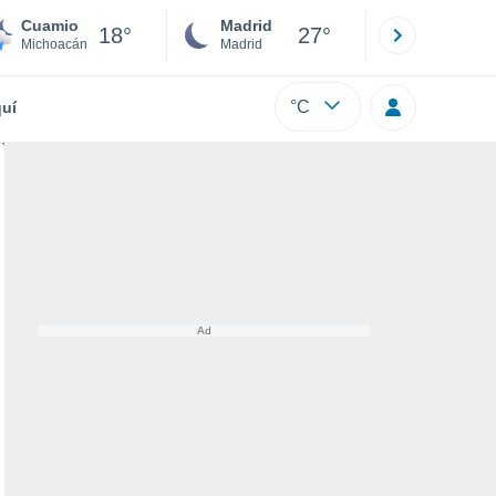
Cuamio
Madrid
Barcelona
18°
27°
Michoacán
Madrid
Barcelona
°C
uí