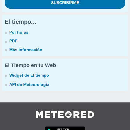
El tiempo...
Por horas
PDF
Más información
El Tiempo en tu Web
Widget de El tiempo
API de Meteorología