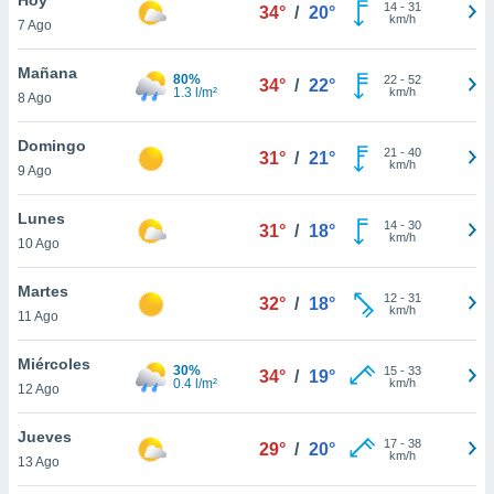
14
-
31
34°
/
20°
km/h
7 Ago
do en
 mismo.
sultar más
Mañana
80%
22
-
52
34°
/
22°
 en nuestra
1.3 l/m²
km/h
8 Ago
 Cookies
y
ualquier
Domingo
21
-
40
31°
/
21°
km/h
9 Ago
ento
 botón
ación de
Lunes
14
-
30
31°
/
18°
kies
km/h
10 Ago
 disponible
e nuestra
Martes
12
-
31
.
32°
/
18°
km/h
11 Ago
IVAMENTE,
Miércoles
30%
15
-
33
34°
/
19°
0.4 l/m²
km/h
12 Ago
as
 a cookies
Jueves
17
-
38
29°
/
20°
km/h
 no aceptar
13 Ago
ón de