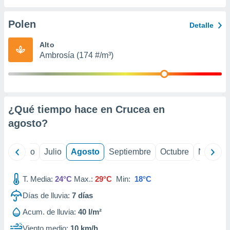
 seleccionar
o.
Polen
Detalle
calización
precisa e
Alto
ión mediante
Ambrosía (174 #/m³)
, publicidad
dos,
 publicidad
,
¿Qué tiempo hace en Crucea en
ón de
agosto
?
 desarrollo
s.
tros 1199
yo
Junio
Julio
Agosto
Septiembre
Octubre
Noviemb
ios
T. Media:
24°C
Max.:
29°C
Min:
18°C
Días de lluvia:
7
días
Acum. de lluvia:
40 l/m²
Viento medio:
10 km/h