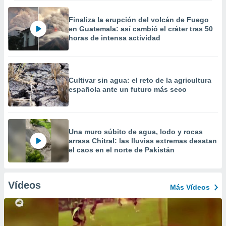
Finaliza la erupción del volcán de Fuego
en Guatemala: así cambió el cráter tras 50
horas de intensa actividad
Cultivar sin agua: el reto de la agricultura
española ante un futuro más seco
Una muro súbito de agua, lodo y rocas
arrasa Chitral: las lluvias extremas desatan
el caos en el norte de Pakistán
Vídeos
Más Vídeos