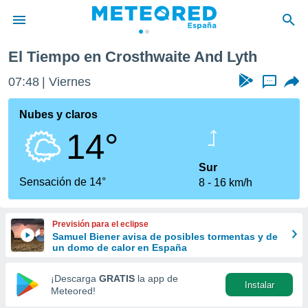
Lyth
El Tiempo en Crosthwaite And Lyth
privacidad
07:48
Viernes
...
o de
tiempo.com)
borado por
Nubes y claros
es para
14°
ue la
 que se
e calidad.
Sur
eder a este
Sensación de 14°
8
16 km/h
ediante las
opciones:
Previsión para el eclipse
ookies y
Samuel Biener avisa de posibles tormentas y de
e forma
un domo de calor en España
d digital
¡Descarga
GRATIS
la app de
Instalar
ada, basada
Meteored!
mación