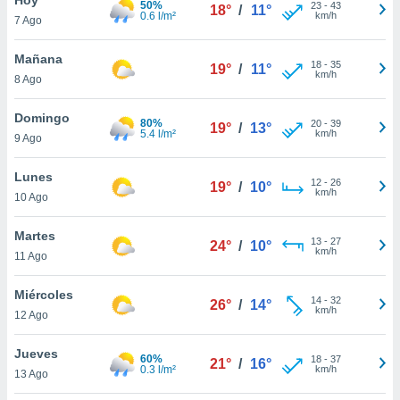
50%
23
-
43
18°
/
11°
0.6 l/m²
km/h
7 Ago
do en
 mismo.
sultar más
Mañana
18
-
35
19°
/
11°
 en nuestra
km/h
8 Ago
 Cookies
y
ualquier
Domingo
80%
20
-
39
19°
/
13°
5.4 l/m²
km/h
9 Ago
ento
 botón
ación de
Lunes
12
-
26
19°
/
10°
kies
km/h
10 Ago
 disponible
e nuestra
Martes
13
-
27
.
24°
/
10°
km/h
11 Ago
IVAMENTE,
Miércoles
14
-
32
26°
/
14°
km/h
12 Ago
as
 a cookies
Jueves
60%
18
-
37
21°
/
16°
0.3 l/m²
km/h
 no aceptar
13 Ago
ón de