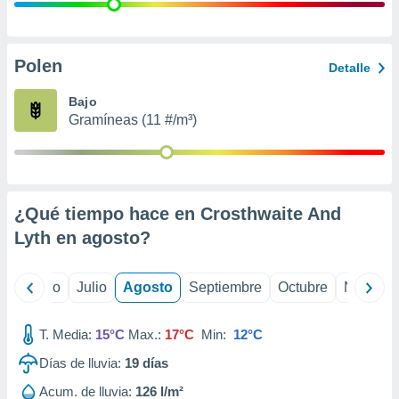
 seleccionar
o.
calización
precisa e
Polen
Detalle
ión mediante
Bajo
, publicidad
Gramíneas (11 #/m³)
dos,
 publicidad
,
ón de
¿Qué tiempo hace en Crosthwaite And
 desarrollo
s.
Lyth en
agosto
?
tros 1199
ios
yo
Junio
Julio
Agosto
Septiembre
Octubre
Noviemb
T. Media:
15°C
Max.:
17°C
Min:
12°C
Días de lluvia:
19
días
Acum. de lluvia:
126 l/m²