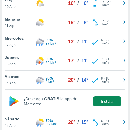
16
-
37
16°
/
6°
km/h
10 Ago
do en
 mismo.
sultar más
Mañana
14
-
31
19°
/
8°
 en nuestra
km/h
11 Ago
 Cookies
y
ualquier
Miércoles
90%
6
-
22
13°
/
11°
37 l/m²
km/h
12 Ago
ento
 botón
ación de
Jueves
90%
7
-
21
17°
/
11°
kies
25 l/m²
km/h
13 Ago
 disponible
e nuestra
Viernes
90%
8
-
18
.
20°
/
14°
8 l/m²
km/h
14 Ago
IVAMENTE,
¡Descarga
GRATIS
la app de
Instalar
Meteored!
as
 a cookies
Sábado
 no aceptar
70%
6
-
21
26°
/
15°
0.7 l/m²
km/h
15 Ago
ón de