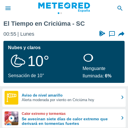
El Tiempo en Criciúma - SC
privacidad
00:55
Lunes
...
o de
tiempo.com)
borado por
Nubes y claros
es para
10°
ue la
 que se
e calidad.
Menguante
eder a este
Sensación de 10°
Iluminada:
6%
ediante las
opciones:
ookies y
Aviso de nivel amarillo
Alerta moderada por viento en Criciúma hoy
e forma
d digital
Calor extremo y tormentas
ada, basada
Se avecinan siete días de calor extremo que
derivará en tormentas fuertes
mación