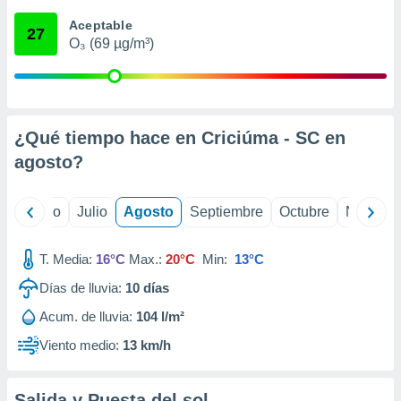
 seleccionar
o.
Aceptable
27
O₃ (69 µg/m³)
calización
precisa e
ión mediante
, publicidad
¿Qué tiempo hace en Criciúma - SC en
dos,
agosto
?
 publicidad
,
ón de
yo
Junio
Julio
Agosto
Septiembre
Octubre
Noviemb
 desarrollo
s.
T. Media:
16°C
Max.:
20°C
Min:
13°C
tros 1199
ios
Días de lluvia:
10
días
Acum. de lluvia:
104 l/m²
Viento medio:
13 km/h
Salida y Puesta del sol