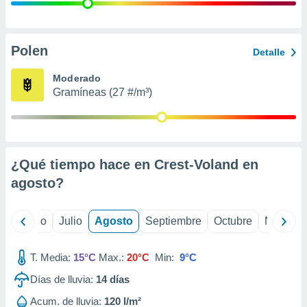
 seleccionar
o.
calización
precisa e
Polen
Detalle
ión mediante
Moderado
, publicidad
Gramíneas (27 #/m³)
dos,
 publicidad
,
ón de
¿Qué tiempo hace en Crest-Voland en
 desarrollo
s.
agosto
?
tros 1199
ios
yo
Junio
Julio
Agosto
Septiembre
Octubre
Noviemb
T. Media:
15°C
Max.:
20°C
Min:
9°C
Días de lluvia:
14
días
Acum. de lluvia:
120 l/m²