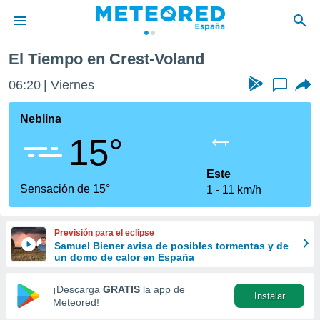
oland
El Tiempo en Crest-Voland
privacidad
06:20
Viernes
...
o de
tiempo.com)
borado por
Neblina
es para
15°
ue la
 que se
e calidad.
Este
eder a este
Sensación de 15°
1
11 km/h
ediante las
opciones:
Previsión para el eclipse
ookies y
Samuel Biener avisa de posibles tormentas y de
e forma
un domo de calor en España
d digital
¡Descarga
GRATIS
la app de
Instalar
ada, basada
Meteored!
mación