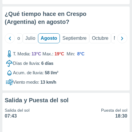
 seleccionar
o.
¿Qué tiempo hace en Crespo
calización
precisa e
(Argentina) en
agosto
?
ión mediante
, publicidad
yo
Junio
Julio
Agosto
Septiembre
Octubre
Noviemb
dos,
T. Media:
13°C
Max.:
19°C
Min:
8°C
 publicidad
,
Días de lluvia:
6
días
ón de
 desarrollo
Acum. de lluvia:
58 l/m²
s.
Viento medio:
13 km/h
tros 1199
ios
Salida y Puesta del sol
Salida del sol
Puesta del sol
07:43
18:30