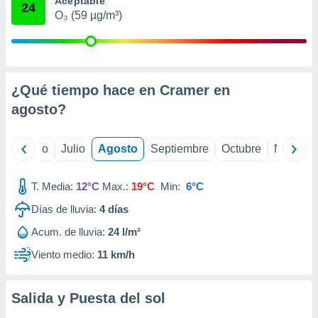
Aceptable
 seleccionar
24
o.
O₃ (59 µg/m³)
calización
precisa e
ión mediante
¿Qué tiempo hace en Cramer en
, publicidad
agosto
?
dos,
 publicidad
,
yo
Junio
Julio
Agosto
Septiembre
Octubre
Noviemb
ón de
 desarrollo
s.
T. Media:
12°C
Max.:
19°C
Min:
6°C
tros 1199
Días de lluvia:
4
días
ios
Acum. de lluvia:
24 l/m²
Viento medio:
11 km/h
Salida y Puesta del sol