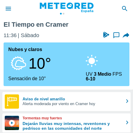
El Tiempo en Cramer
privacidad
11:36
Sábado
...
o de
tiempo.com)
borado por
Nubes y claros
es para
10°
ue la
 que se
e calidad.
UV
3 Medio
FPS
eder a este
Sensación de 10°
6-10
ediante las
opciones:
ookies y
Aviso de nivel amarillo
Alerta moderada por viento en Cramer hoy
e forma
d digital
Tormentas muy fuertes
ada, basada
Dejarán lluvias muy intensas, reventones y
pedrisco en las comunidades del norte
mación