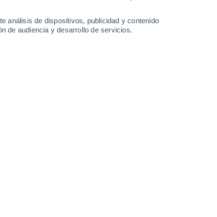
10 l/m²
2.6 l/m²
6.7 l/m²
8.3 l/m²
29°
/
25°
30°
/
26°
29°
/
26°
29°
/
25°
e análisis de dispositivos, publicidad y contenido
n de audiencia y desarrollo de servicios.
-
33
km/h
20
-
38
km/h
19
-
33
km/h
18
-
32
km/h
gosto
Sureste
1 Bajo
°
26
-
42 km/h
FPS:
no
Sureste
0 Bajo
°
26
-
42 km/h
FPS:
no
Sur
0 Bajo
°
25
-
39 km/h
FPS:
no
Sur
0 Bajo
°
26
-
38 km/h
FPS:
no