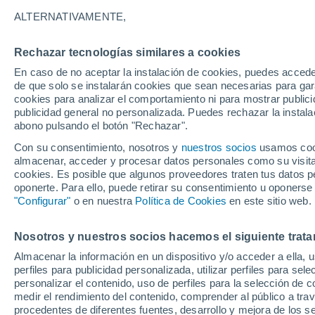
27°
ALTERNATIVAMENTE,
Rechazar tecnologías similares a cookies
40%
En caso de no aceptar la instalación de cookies, puedes acced
Sensación de 30°
0.5 l/m²
de que solo se instalarán cookies que sean necesarias para garan
cookies para analizar el comportamiento ni para mostrar publici
publicidad general no personalizada. Puedes rechazar la instala
abono pulsando el botón "Rechazar".
Tormentas fuertes
Esta tarde las tormentas dejarán fenómenos
Con su consentimiento, nosotros y
nuestros socios
usamos cooki
adversos en 6 comunidades
almacenar, acceder y procesar datos personales como su visita e
cookies. Es posible que algunos proveedores traten tus datos pe
El Tiempo 1 - 7 días
Por horas
Radar de lluvia
Act
oponerte. Para ello, puede retirar su consentimiento u oponerse
"Configurar"
o en nuestra
Política de Cookies
en este sitio web.
Nosotros y nuestros socios hacemos el siguiente trata
Mañana
Domingo
Hoy
Almacenar la información en un dispositivo y/o acceder a ella, 
8 Ago
9 Ago
7 Ago
perfiles para publicidad personalizada, utilizar perfiles para sele
personalizar el contenido, uso de perfiles para la selección de c
medir el rendimiento del contenido, comprender al público a tra
procedentes de diferentes fuentes, desarrollo y mejora de los se
70%
80%
90%