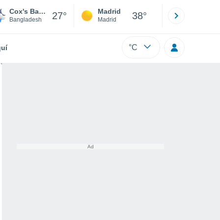
Cox's Bazar
Madrid
Barcelona
27°
38°
Bangladesh
Madrid
Barcelona
°C
uí