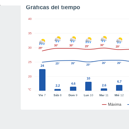
Gráficas del tiempo
40
35
30°
30°
30°
29°
29°
30
29°
25
26°
26°
26°
25°
25°
24
20
10
6.7
4.6
2.6
2.2
°C
Vie
7
Sáb
8
Dom
9
Lun
10
Mar
11
Mié
12
Máxima