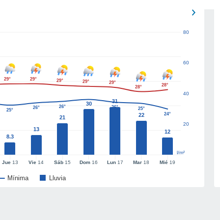
80
60
29°
29°
29°
29°
29°
28°
28°
40
31
30
26°
26°
26°
25°
25°
24°
22
21
20
13
12
8.3
l/m²
Jue
13
Vie
14
Sáb
15
Dom
16
Lun
17
Mar
18
Mié
19
Mínima
Lluvia