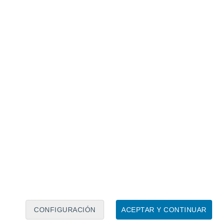
Calendario lunar
Lun
Mar
Mié
Jue
Vie
Sáb
Dom
7
8
9
10
11
12
13
14
15
16
17
18
19
20
CONFIGURACIÓN
ACEPTAR Y CONTINUAR