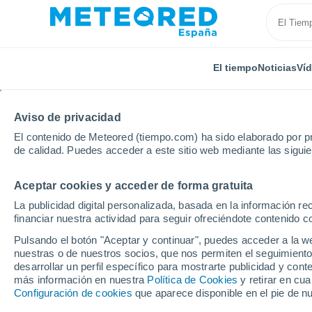
El tiempo
Noticias
Ví
Aviso de privacidad
El contenido de Meteored (tiempo.com) ha sido elaborado por pr
de calidad. Puedes acceder a este sitio web mediante las sigui
Aceptar cookies y acceder de forma gratuita
Inicio
Bangladesh
Cox's Bazar
La publicidad digital personalizada, basada en la información r
financiar nuestra actividad para seguir ofreciéndote contenido c
El Tiempo en Cox's Ba
Pulsando el botón "Aceptar y continuar", puedes acceder a la w
nuestras o de nuestros socios, que nos permiten el seguimiento
21:30
Viernes
desarrollar un perfil específico para mostrarte publicidad y co
más información en nuestra
Política de Cookies
y retirar en cu
Configuración de cookies
que aparece disponible en el pie de n
Lluvia débil