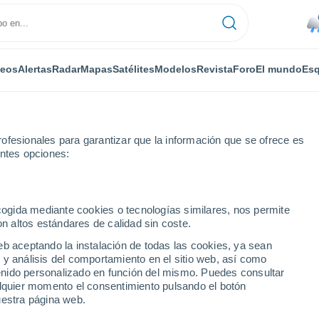
deos
Alertas
Radar
Mapas
Satélites
Modelos
Revista
Foro
El mundo
Esq
ofesionales para garantizar que la información que se ofrece es
entes opciones:
ecogida mediante cookies o tecnologías similares, nos permite
on altos estándares de calidad sin coste.
zar
eb aceptando la instalación de todas las cookies, ya sean
 y análisis del comportamiento en el sitio web, así como
...
ntenido personalizado en función del mismo. Puedes consultar
alquier momento el consentimiento pulsando el botón
Por horas
uestra página web.
Lluvias débiles en las próximas
horas