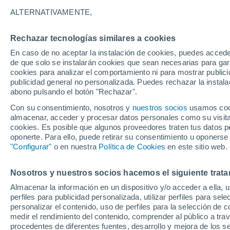
25°
ALTERNATIVAMENTE,
Rechazar tecnologías similares a cookies
Menguant
En caso de no aceptar la instalación de cookies, puedes acced
Iluminada
Sensación de 27°
de que solo se instalarán cookies que sean necesarias para garan
cookies para analizar el comportamiento ni para mostrar publici
publicidad general no personalizada. Puedes rechazar la instala
abono pulsando el botón "Rechazar".
Llega una vaguada
Este fin de semana dejará tormentas con lluv
Con su consentimiento, nosotros y
nuestros socios
usamos cooki
fuertes y granizo en España
almacenar, acceder y procesar datos personales como su visita e
cookies. Es posible que algunos proveedores traten tus datos pe
El Tiempo 1 - 7 días
Por horas
Actualidad
Mapa de
oponerte. Para ello, puede retirar su consentimiento u oponerse
"Configurar"
o en nuestra
Política de Cookies
en este sitio web.
Nosotros y nuestros socios hacemos el siguiente trata
Mañana
Domingo
Hoy
Almacenar la información en un dispositivo y/o acceder a ella, 
8 Ago
9 Ago
7 Ago
perfiles para publicidad personalizada, utilizar perfiles para sele
personalizar el contenido, uso de perfiles para la selección de c
medir el rendimiento del contenido, comprender al público a tra
procedentes de diferentes fuentes, desarrollo y mejora de los se
30%