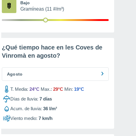
Bajo
Gramíneas (11 #/m³)
¿Qué tiempo hace en les Coves de
Vinromà en
agosto
?
Agosto
T. Media:
24°C
Max.:
29°C
Min:
19°C
Días de lluvia:
7
días
Acum. de lluvia:
36 l/m²
Viento medio:
7 km/h