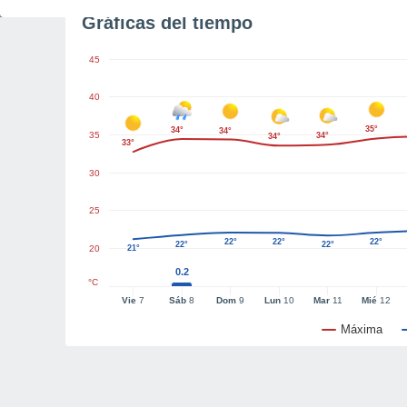
Gráficas del tiempo
45
40
35°
34°
34°
35
34°
34°
33°
30
25
22°
22°
22°
22°
22°
20
21°
0.2
°C
Vie
7
Sáb
8
Dom
9
Lun
10
Mar
11
Mié
12
Máxima