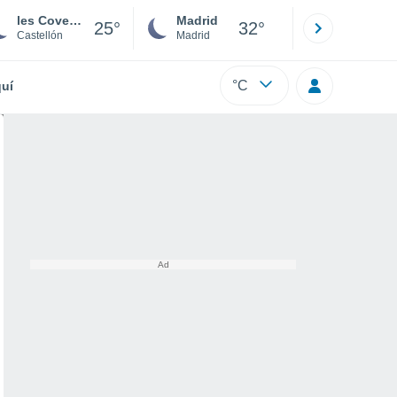
les Coves de Vinromà
Madrid
Barcelona
25°
32°
Castellón
Madrid
Barcelona
°C
uí