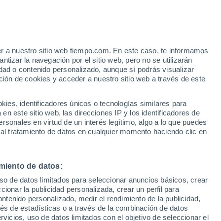
e
er a nuestro sitio web tiempo.com. En este caso, te informamos
:
35%
tizar la navegación por el sitio web, pero no se utilizarán
dad o contenido personalizado, aunque sí podrás visualizar
ción de cookies y acceder a nuestro sitio web a través de este
ias
es, identificadores únicos o tecnologías similares para
n este sitio web, las direcciones IP y los identificadores de
rsonales en virtud de un interés legítimo, algo a lo que puedes
 temperatura
Radar de lluvia
Satélites
Modelos
 al tratamiento de datos en cualquier momento haciendo clic en
miento de datos:
Lunes
Martes
Miércoles
Jueves
uso de datos limitados para seleccionar anuncios básicos, crear
10 Ago
11 Ago
12 Ago
13 Ago
ccionar la publicidad personalizada, crear un perfil para
ontenido personalizado, medir el rendimiento de la publicidad,
vés de estadísticas o a través de la combinación de datos
rvicios, uso de datos limitados con el objetivo de seleccionar el