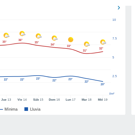
10
7.5
36°
35°
35°
34°
33°
32°
31°
5
2.5
23°
23°
22°
22°
22°
22°
20°
l/m²
Jue
13
Vie
14
Sáb
15
Dom
16
Lun
17
Mar
18
Mié
19
Mínima
Lluvia