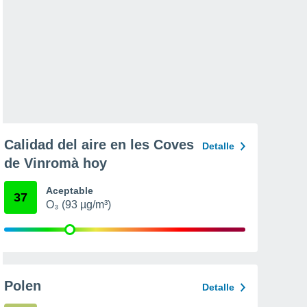
Calidad del aire en les Coves
Detalle
de Vinromà hoy
Aceptable
37
O₃ (93 µg/m³)
Polen
Detalle