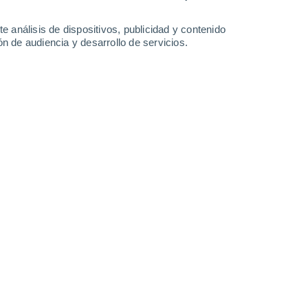
34°
/
22°
34°
/
22°
35°
/
22°
35°
/
22°
e análisis de dispositivos, publicidad y contenido
n de audiencia y desarrollo de servicios.
-
33
km/h
12
-
30
km/h
11
-
30
km/h
12
-
34
km/h
oy
, 7 de agosto
Sur
4 Medio
11
-
31 km/h
FPS:
6-10
Sureste
2 Bajo
11
-
26 km/h
FPS:
no
Sur
1 Bajo
12
-
29 km/h
FPS:
no
Sur
0 Bajo
10
-
27 km/h
FPS:
no