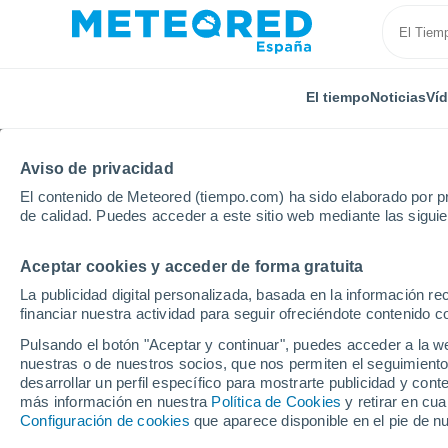
El tiempo
Noticias
Ví
Aviso de privacidad
El contenido de Meteored (tiempo.com) ha sido elaborado por pr
de calidad. Puedes acceder a este sitio web mediante las sigui
Aceptar cookies y acceder de forma gratuita
Inicio
Comunidad Valenciana
Castellón
les Cov
La publicidad digital personalizada, basada en la información r
financiar nuestra actividad para seguir ofreciéndote contenido c
El Tiempo en les Cove
Pulsando el botón "Aceptar y continuar", puedes acceder a la w
nuestras o de nuestros socios, que nos permiten el seguimiento
23:02
Viernes
desarrollar un perfil específico para mostrarte publicidad y co
más información en nuestra
Política de Cookies
y retirar en cu
Configuración de cookies
que aparece disponible en el pie de n
Cielo despejado