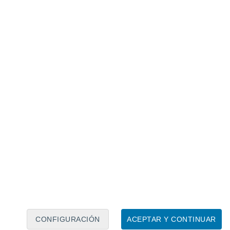
Calendario lunar
Lun
Mar
Mié
Jue
Vie
Sáb
Dom
7
8
9
10
11
12
13
14
15
16
17
18
19
20
CONFIGURACIÓN
ACEPTAR Y CONTINUAR