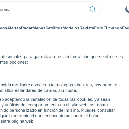
deos
Alertas
Radar
Mapas
Satélites
Modelos
Revista
Foro
El mundo
Esq
ofesionales para garantizar que la información que se ofrece es
entes opciones:
es de Vinromà
ecogida mediante cookies o tecnologías similares, nos permite
on altos estándares de calidad sin coste.
s de Vinromà
eb aceptando la instalación de todas las cookies, ya sean
 y análisis del comportamiento en el sitio web, así como
...
ntenido personalizado en función del mismo. Puedes consultar
alquier momento el consentimiento pulsando el botón
Por horas
uestra página web.
Cielos despejados en las
próximas horas