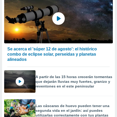
Se acerca el 'súper 12 de agosto': el histórico
combo de eclipse solar, perseidas y planetas
alineados
A partir de las 15 horas crecerán tormentas
que dejarán lluvias muy fuertes, granizo y
reventones en el este peninsular
Las cáscaras de huevo pueden tener una
segunda vida en el jardín: así puedes
utilizarlas correctamente con tus plantas