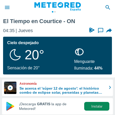
El Tiempo en Courtice - ON
privacidad
04:35
Jueves
...
o de
tiempo.com)
borado por
Cielo despejado
es para
20°
ue la
 que se
e calidad.
Menguante
eder a este
Sensación de 20°
Iluminada:
44%
ediante las
opciones:
Astronomía
ookies y
Se acerca el 'súper 12 de agosto': el histórico
e forma
combo de eclipse solar, perseidas y planetas
alineados
d digital
¡Descarga
GRATIS
la app de
Instalar
ada, basada
Meteored!
mación