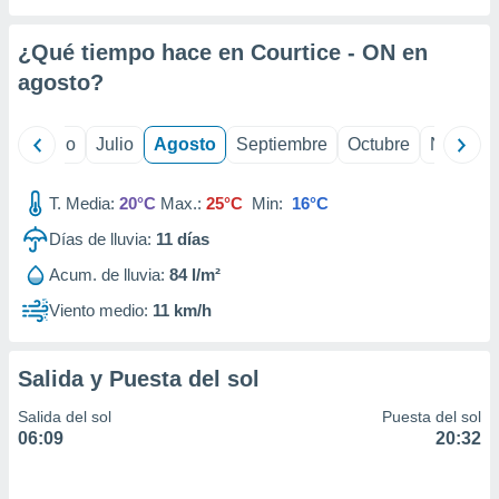
 seleccionar
o.
¿Qué tiempo hace en Courtice - ON en
calización
precisa e
agosto
?
ión mediante
, publicidad
yo
Junio
Julio
Agosto
Septiembre
Octubre
Noviemb
dos,
T. Media:
20°C
Max.:
25°C
Min:
16°C
 publicidad
,
Días de lluvia:
11
días
ón de
 desarrollo
Acum. de lluvia:
84 l/m²
s.
Viento medio:
11 km/h
tros 1199
ios
Salida y Puesta del sol
Salida del sol
Puesta del sol
06:09
20:32