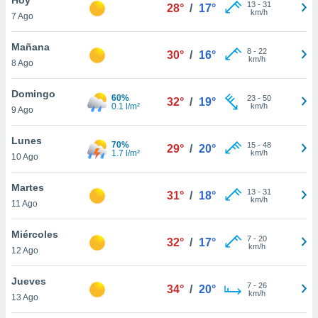
13
-
31
28°
/
17°
km/h
7 Ago
do en
 mismo.
sultar más
Mañana
8
-
22
30°
/
16°
 en nuestra
km/h
8 Ago
 Cookies
y
ualquier
Domingo
60%
23
-
50
32°
/
19°
0.1 l/m²
km/h
9 Ago
ento
 botón
ación de
Lunes
70%
15
-
48
29°
/
20°
kies
1.7 l/m²
km/h
10 Ago
 disponible
e nuestra
Martes
13
-
31
.
31°
/
18°
km/h
11 Ago
IVAMENTE,
Miércoles
7
-
20
32°
/
17°
km/h
12 Ago
as
 a cookies
Jueves
7
-
26
34°
/
20°
km/h
 no aceptar
13 Ago
ón de