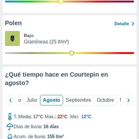
 seleccionar
o.
calización
precisa e
Polen
Detalle
ión mediante
Bajo
, publicidad
Gramíneas (25 #/m³)
dos,
 publicidad
,
ón de
¿Qué tiempo hace en Courtepin en
 desarrollo
s.
agosto
?
tros 1199
ios
yo
Junio
Julio
Agosto
Septiembre
Octubre
Noviemb
T. Media:
17°C
Max.:
22°C
Min:
12°C
Días de lluvia:
16
días
Acum. de lluvia:
155 l/m²