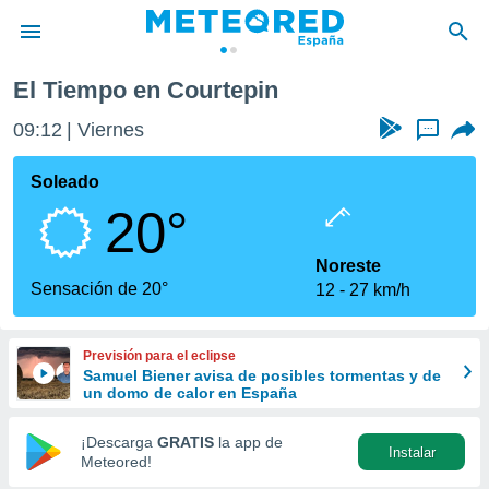
El Tiempo en Courtepin
privacidad
09:12
Viernes
...
o de
tiempo.com)
borado por
Soleado
es para
20°
ue la
 que se
e calidad.
Noreste
eder a este
Sensación de 20°
12
27 km/h
ediante las
opciones:
Previsión para el eclipse
ookies y
Samuel Biener avisa de posibles tormentas y de
e forma
un domo de calor en España
d digital
¡Descarga
GRATIS
la app de
Instalar
ada, basada
Meteored!
mación