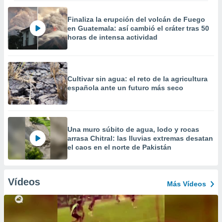
Finaliza la erupción del volcán de Fuego
en Guatemala: así cambió el cráter tras 50
horas de intensa actividad
Cultivar sin agua: el reto de la agricultura
española ante un futuro más seco
Una muro súbito de agua, lodo y rocas
arrasa Chitral: las lluvias extremas desatan
el caos en el norte de Pakistán
Vídeos
Más Vídeos