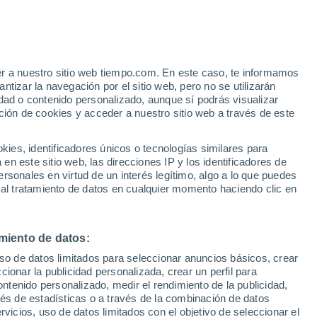
er a nuestro sitio web tiempo.com. En este caso, te informamos
h
tizar la navegación por el sitio web, pero no se utilizarán
dad o contenido personalizado, aunque sí podrás visualizar
ción de cookies y acceder a nuestro sitio web a través de este
 de
es, identificadores únicos o tecnologías similares para
n este sitio web, las direcciones IP y los identificadores de
rsonales en virtud de un interés legítimo, algo a lo que puedes
 temperatura
Radar de lluvia
Satélites
Modelos
 al tratamiento de datos en cualquier momento haciendo clic en
miento de datos:
omingo
Lunes
Martes
Miércoles
uso de datos limitados para seleccionar anuncios básicos, crear
9 Ago
10 Ago
11 Ago
12 Ago
ccionar la publicidad personalizada, crear un perfil para
ontenido personalizado, medir el rendimiento de la publicidad,
vés de estadísticas o a través de la combinación de datos
rvicios, uso de datos limitados con el objetivo de seleccionar el
50%