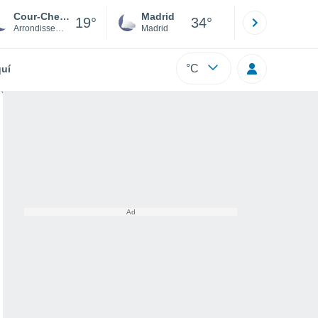
Cour-Cheverny
Madrid
Barcelona
19°
34°
Arrondissement de Blois
Madrid
Barcelona
°C
uí