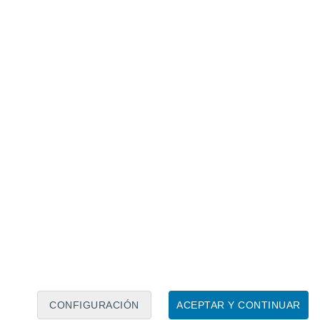
Calendario lunar
Lun
Mar
Mié
Jue
Vie
Sáb
Dom
6
7
8
9
10
11
12
13
14
15
16
17
18
19
CONFIGURACIÓN
ACEPTAR Y CONTINUAR