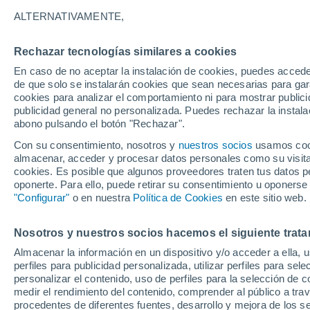
19°
ALTERNATIVAMENTE,
Rechazar tecnologías similares a cookies
Noroeste
En caso de no aceptar la instalación de cookies, puedes acced
Sensación de 19°
7
-
12 km/
de que solo se instalarán cookies que sean necesarias para garan
cookies para analizar el comportamiento ni para mostrar publici
publicidad general no personalizada. Puedes rechazar la instala
abono pulsando el botón "Rechazar".
Previsión para el eclipse
Samuel Biener avisa de posibles tormentas y
Con su consentimiento, nosotros y
nuestros socios
usamos cooki
un domo de calor en España
almacenar, acceder y procesar datos personales como su visita e
cookies. Es posible que algunos proveedores traten tus datos pe
El Tiempo 1 - 7 días
Por horas
Actualidad
Mapa de
oponerte. Para ello, puede retirar su consentimiento u oponerse
"Configurar"
o en nuestra
Política de Cookies
en este sitio web.
Nosotros y nuestros socios hacemos el siguiente trata
Mañana
Sábado
D
Hoy
Almacenar la información en un dispositivo y/o acceder a ella, 
7 Ago
8 Ago
6 Ago
perfiles para publicidad personalizada, utilizar perfiles para sele
personalizar el contenido, uso de perfiles para la selección de c
medir el rendimiento del contenido, comprender al público a tra
procedentes de diferentes fuentes, desarrollo y mejora de los se