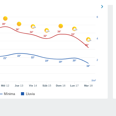
6
39°
36°
34°
34°
33°
32°
4
26°
22°
22°
21°
2
20°
19°
19°
16°
l/m²
Mié
12
Jue
13
Vie
14
Sáb
15
Dom
16
Lun
17
Mar
18
Mínima
Lluvia