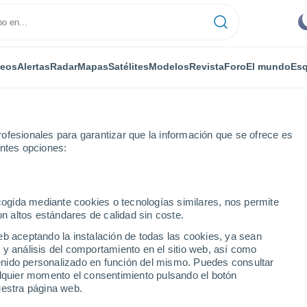
deos
Alertas
Radar
Mapas
Satélites
Modelos
Revista
Foro
El mundo
Esq
ofesionales para garantizar que la información que se ofrece es
entes opciones:
Cour-Cheverny
ecogida mediante cookies o tecnologías similares, nos permite
on altos estándares de calidad sin coste.
verny
eb aceptando la instalación de todas las cookies, ya sean
 y análisis del comportamiento en el sitio web, así como
...
ntenido personalizado en función del mismo. Puedes consultar
alquier momento el consentimiento pulsando el botón
Por horas
uestra página web.
Cielos despejados en las
próximas horas