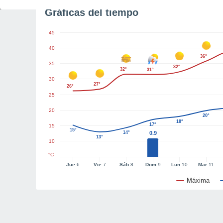
Gráficas del tiempo
45
40
36°
35
32°
32°
31°
30
27°
26°
25
20
20°
18°
17°
15
15°
14°
0.9
13°
10
°C
Jue
6
Vie
7
Sáb
8
Dom
9
Lun
10
Mar
11
Máxima