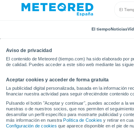
El tiempo
Noticias
Ví
Aviso de privacidad
El contenido de Meteored (tiempo.com) ha sido elaborado por pr
de calidad. Puedes acceder a este sitio web mediante las sigui
Aceptar cookies y acceder de forma gratuita
Inicio
Francia
Centro-Valle de Loira
Loir y Cher
La publicidad digital personalizada, basada en la información r
financiar nuestra actividad para seguir ofreciéndote contenido c
El Tiempo en Cour-Che
Pulsando el botón "Aceptar y continuar", puedes acceder a la w
nuestras o de nuestros socios, que nos permiten el seguimiento
21:30
Jueves
desarrollar un perfil específico para mostrarte publicidad y co
más información en nuestra
Política de Cookies
y retirar en cu
Configuración de cookies
que aparece disponible en el pie de n
Soleado