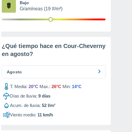
Bajo
Gramíneas (19 #/m³)
¿Qué tiempo hace en Cour-Cheverny
en
agosto
?
Agosto
T. Media:
20°C
Max.:
26°C
Min:
14°C
Días de lluvia:
9
días
Acum. de lluvia:
52 l/m²
Viento medio:
11 km/h