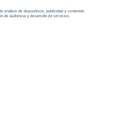
0.9 l/m²
31°
/
17°
32°
/
18°
36°
/
20°
39°
/
21°
e análisis de dispositivos, publicidad y contenido
n de audiencia y desarrollo de servicios.
-
23
km/h
8
-
17
km/h
13
-
28
km/h
11
-
28
km/h
e agosto
Noroeste
4 Medio
11
-
27 km/h
FPS:
6-10
Noroeste
2 Bajo
14
-
30 km/h
FPS:
no
Noroeste
1 Bajo
14
-
31 km/h
FPS:
no
Noroeste
0 Bajo
10
-
29 km/h
FPS:
no