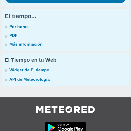
El tiempo...
Por horas
PDF
Más información
El Tiempo en tu Web
Widget de El tiempo
API de Meteorología