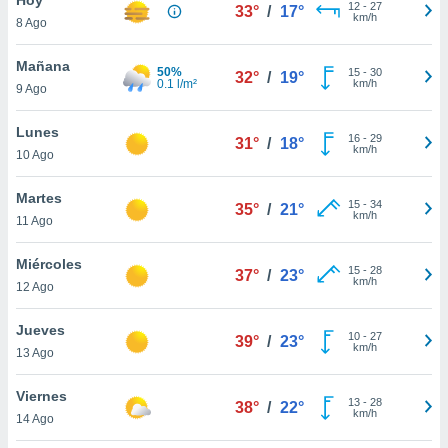
12
-
27
33°
/
17°
km/h
8 Ago
do en
 mismo.
sultar más
Mañana
50%
15
-
30
32°
/
19°
 en nuestra
0.1 l/m²
km/h
9 Ago
 Cookies
y
ualquier
Lunes
16
-
29
31°
/
18°
km/h
10 Ago
ento
 botón
ación de
Martes
15
-
34
35°
/
21°
kies
km/h
11 Ago
 disponible
e nuestra
Miércoles
15
-
28
.
37°
/
23°
km/h
12 Ago
IVAMENTE,
Jueves
10
-
27
39°
/
23°
km/h
13 Ago
as
 a cookies
Viernes
13
-
28
38°
/
22°
km/h
 no aceptar
14 Ago
ón de