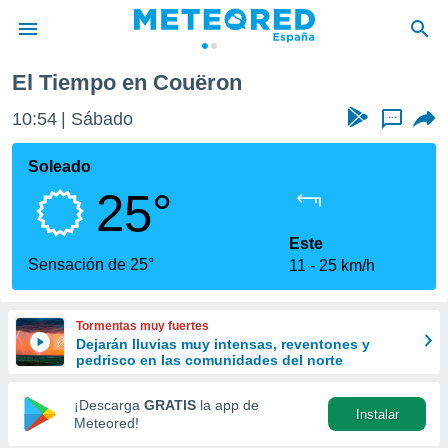
El Tiempo en Couëron
privacidad
10:54
Sábado
...
o de
tiempo.com)
borado por
Soleado
es para
25°
ue la
 que se
e calidad.
Este
eder a este
Sensación de 25°
11
25 km/h
ediante las
opciones:
Tormentas muy fuertes
ookies y
Dejarán lluvias muy intensas, reventones y
e forma
pedrisco en las comunidades del norte
d digital
¡Descarga
GRATIS
la app de
Instalar
ada, basada
Meteored!
mación