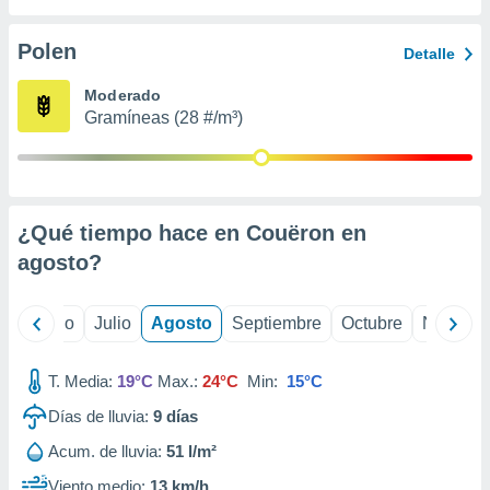
 seleccionar
o.
Polen
Detalle
calización
precisa e
Moderado
ión mediante
Gramíneas (28 #/m³)
, publicidad
dos,
 publicidad
,
¿Qué tiempo hace en Couëron en
ón de
agosto
?
 desarrollo
s.
tros 1199
yo
Junio
Julio
Agosto
Septiembre
Octubre
Noviemb
ios
T. Media:
19°C
Max.:
24°C
Min:
15°C
Días de lluvia:
9
días
Acum. de lluvia:
51 l/m²
Viento medio:
13 km/h