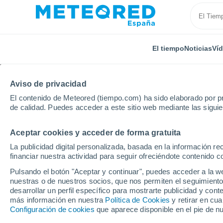
El tiempo
Noticias
Ví
Aviso de privacidad
El contenido de Meteored (tiempo.com) ha sido elaborado por pr
de calidad. Puedes acceder a este sitio web mediante las sigui
Aceptar cookies y acceder de forma gratuita
Inicio
Canarias
Provincia de Las Palmas
Costa 
La publicidad digital personalizada, basada en la información r
financiar nuestra actividad para seguir ofreciéndote contenido c
El Tiempo en Costa Te
Pulsando el botón "Aceptar y continuar", puedes acceder a la w
nuestras o de nuestros socios, que nos permiten el seguimiento
06:13
Viernes
desarrollar un perfil específico para mostrarte publicidad y co
más información en nuestra
Política de Cookies
y retirar en cu
Configuración de cookies
que aparece disponible en el pie de n
Cielo despejado