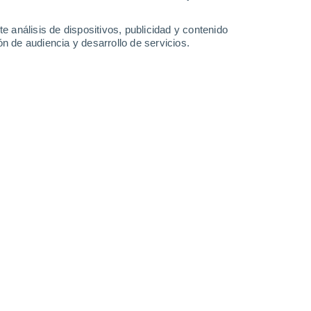
28°
/
21°
27°
/
21°
28°
/
21°
28°
/
21°
e análisis de dispositivos, publicidad y contenido
n de audiencia y desarrollo de servicios.
-
53
km/h
30
-
52
km/h
31
-
51
km/h
29
-
50
km/h
e agosto
Norte
0 Bajo
21
-
34 km/h
FPS:
no
Norte
0 Bajo
20
-
33 km/h
FPS:
no
Norte
0 Bajo
21
-
34 km/h
FPS:
no
Norte
1 Bajo
21
-
34 km/h
FPS:
no