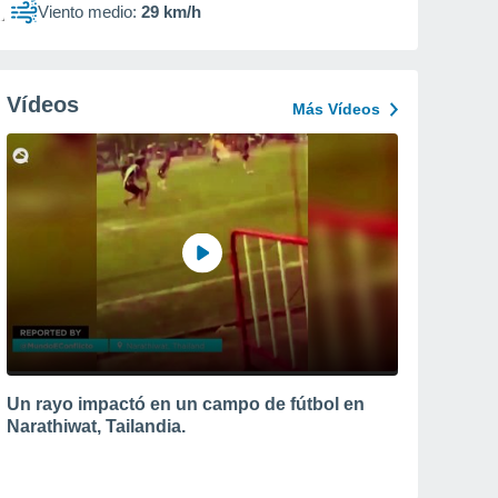
Viento medio:
29 km/h
Vídeos
Más Vídeos
Un rayo impactó en un campo de fútbol en
Narathiwat, Tailandia.