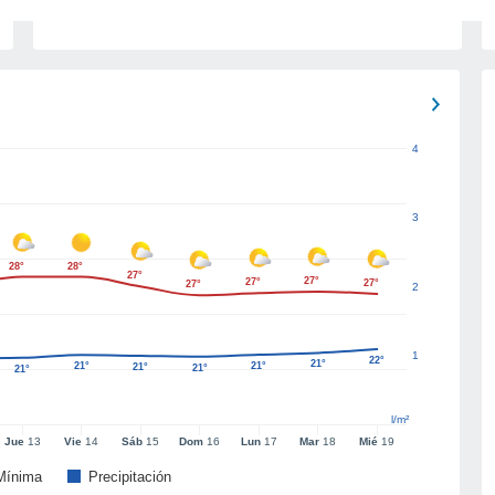
4
3
28°
28°
27°
27°
27°
27°
27°
2
1
22°
21°
21°
21°
21°
21°
21°
l/m²
Jue
13
Vie
14
Sáb
15
Dom
16
Lun
17
Mar
18
Mié
19
Mínima
Precipitación