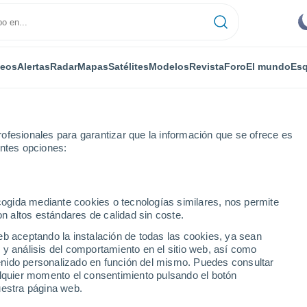
deos
Alertas
Radar
Mapas
Satélites
Modelos
Revista
Foro
El mundo
Esq
ofesionales para garantizar que la información que se ofrece es
entes opciones:
Teguise
ecogida mediante cookies o tecnologías similares, nos permite
on altos estándares de calidad sin coste.
guise
eb aceptando la instalación de todas las cookies, ya sean
 y análisis del comportamiento en el sitio web, así como
...
ntenido personalizado en función del mismo. Puedes consultar
alquier momento el consentimiento pulsando el botón
Por horas
uestra página web.
Cielos despejados en las
próximas horas