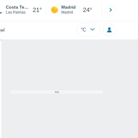
Costa Teguise
Madrid
Barcelona
21°
24°
Las Palmas
Madrid
Barcelona
°C
uí