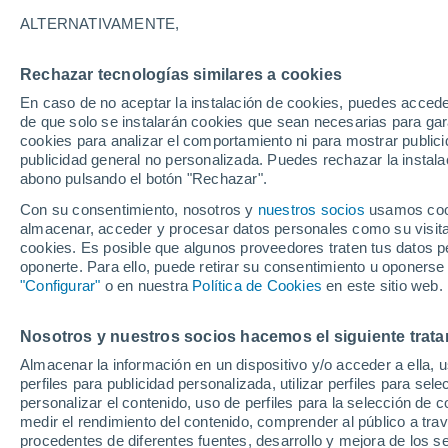
21°
ALTERNATIVAMENTE,
Rechazar tecnologías similares a cookies
Menguant
En caso de no aceptar la instalación de cookies, puedes acced
Iluminada
Sensación de 21°
de que solo se instalarán cookies que sean necesarias para garan
cookies para analizar el comportamiento ni para mostrar publici
publicidad general no personalizada. Puedes rechazar la instala
abono pulsando el botón "Rechazar".
Previsión para el eclipse
Samuel Biener avisa de posibles tormentas y
Con su consentimiento, nosotros y
nuestros socios
usamos cooki
un domo de calor en España
almacenar, acceder y procesar datos personales como su visita e
cookies. Es posible que algunos proveedores traten tus datos pe
El Tiempo 1 - 7 días
Por horas
Actualidad
Mapa de
oponerte. Para ello, puede retirar su consentimiento u oponerse
"Configurar"
o en nuestra
Política de Cookies
en este sitio web.
Nosotros y nuestros socios hacemos el siguiente trata
Mañana
Domingo
Hoy
Almacenar la información en un dispositivo y/o acceder a ella, 
8 Ago
9 Ago
7 Ago
perfiles para publicidad personalizada, utilizar perfiles para sele
personalizar el contenido, uso de perfiles para la selección de c
medir el rendimiento del contenido, comprender al público a tra
procedentes de diferentes fuentes, desarrollo y mejora de los se