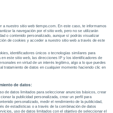
e
er a nuestro sitio web tiempo.com. En este caso, te informamos
:
35%
tizar la navegación por el sitio web, pero no se utilizarán
dad o contenido personalizado, aunque sí podrás visualizar
ción de cookies y acceder a nuestro sitio web a través de este
 de
es, identificadores únicos o tecnologías similares para
n este sitio web, las direcciones IP y los identificadores de
rsonales en virtud de un interés legítimo, algo a lo que puedes
 temperatura
Radar de lluvia
Satélites
Modelos
 al tratamiento de datos en cualquier momento haciendo clic en
miento de datos:
Lunes
Martes
Miércoles
Jueves
uso de datos limitados para seleccionar anuncios básicos, crear
10 Ago
11 Ago
12 Ago
13 Ago
ccionar la publicidad personalizada, crear un perfil para
ontenido personalizado, medir el rendimiento de la publicidad,
vés de estadísticas o a través de la combinación de datos
rvicios, uso de datos limitados con el objetivo de seleccionar el