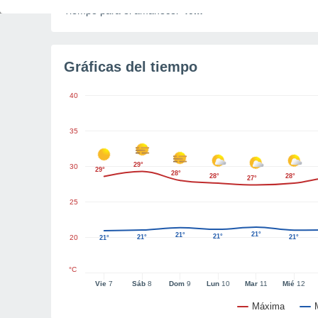
Tiempo para el amanecer
40m
Gráficas del tiempo
40
35
29°
30
29°
28°
28°
28°
27°
25
21°
21°
21°
20
21°
21°
21°
°C
Vie
7
Sáb
8
Dom
9
Lun
10
Mar
11
Mié
12
Máxima