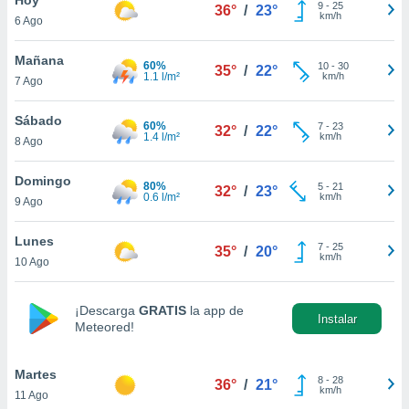
9
-
25
36°
/
23°
km/h
6 Ago
do en
 mismo.
sultar más
Mañana
60%
10
-
30
35°
/
22°
 en nuestra
1.1 l/m²
km/h
7 Ago
 Cookies
y
ualquier
Sábado
60%
7
-
23
32°
/
22°
1.4 l/m²
km/h
8 Ago
ento
 botón
ación de
Domingo
80%
5
-
21
32°
/
23°
kies
0.6 l/m²
km/h
9 Ago
 disponible
e nuestra
Lunes
7
-
25
.
35°
/
20°
km/h
10 Ago
IVAMENTE,
¡Descarga
GRATIS
la app de
Instalar
Meteored!
as
 a cookies
Martes
 no aceptar
8
-
28
36°
/
21°
km/h
11 Ago
ón de