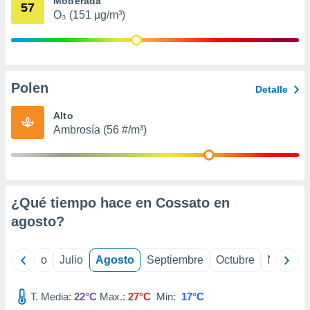
Moderada
 seleccionar
57
o.
O₃ (151 µg/m³)
calización
precisa e
ión mediante
Polen
, publicidad
Detalle
dos,
Alto
 publicidad
Ambrosía (56 #/m³)
,
ón de
 desarrollo
s.
¿Qué tiempo hace en Cossato en
tros 1199
ios
agosto
?
yo
Junio
Julio
Agosto
Septiembre
Octubre
Noviemb
T. Media:
22°C
Max.:
27°C
Min:
17°C