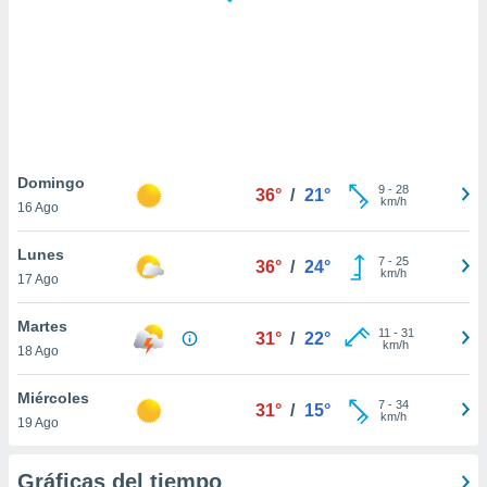
 botón
.
nto,
cios
kies,
ores únicos
Domingo
9
-
28
as similares
36°
/
21°
km/h
16 Ago
nar,
rocesar
Lunes
onales como
7
-
25
36°
/
24°
km/h
 este sitio
17 Ago
recciones IP
ficadores de
Martes
11
-
31
31°
/
22°
 posible
km/h
18 Ago
s
 traten tus
Miércoles
nales en
7
-
34
31°
/
15°
km/h
 interés
19 Ago
go a lo que
nerte. Para
Gráficas del tiempo
retirar su