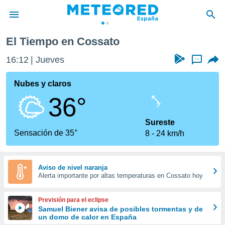
El Tiempo en Cossato
privacidad
16:12
Jueves
...
o de
tiempo.com)
borado por
Nubes y claros
es para
36°
ue la
 que se
e calidad.
Sureste
eder a este
Sensación de 35°
8
24 km/h
ediante las
opciones:
ookies y
Aviso de nivel naranja
Alerta importante por altas temperaturas en Cossato hoy
e forma
d digital
Previsión para el eclipse
ada, basada
Samuel Biener avisa de posibles tormentas y de
un domo de calor en España
mación