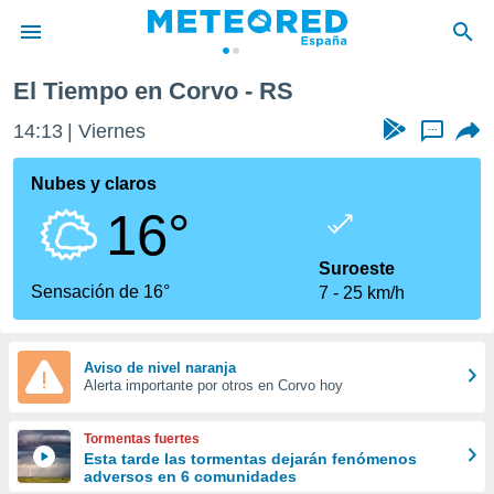
El Tiempo en Corvo - RS
privacidad
14:13
Viernes
...
o de
tiempo.com)
borado por
Nubes y claros
es para
16°
ue la
 que se
e calidad.
Suroeste
eder a este
Sensación de 16°
7
25 km/h
ediante las
opciones:
ookies y
Aviso de nivel naranja
Alerta importante por otros en Corvo hoy
e forma
d digital
Tormentas fuertes
ada, basada
Esta tarde las tormentas dejarán fenómenos
adversos en 6 comunidades
mación