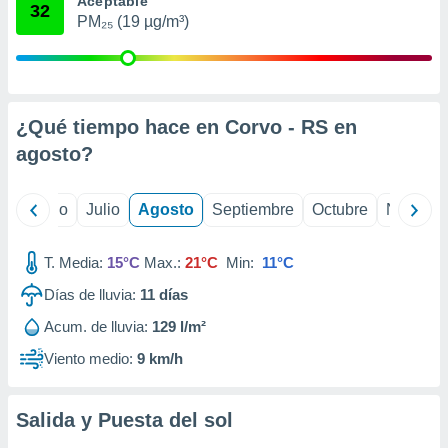
Aceptable
 seleccionar
32
o.
PM₂₅ (19 µg/m³)
calización
precisa e
ión mediante
¿Qué tiempo hace en Corvo - RS en
, publicidad
agosto
?
dos,
 publicidad
,
yo
Junio
Julio
Agosto
Septiembre
Octubre
Noviemb
ón de
 desarrollo
s.
T. Media:
15°C
Max.:
21°C
Min:
11°C
tros 1199
Días de lluvia:
11
días
ios
Acum. de lluvia:
129 l/m²
Viento medio:
9 km/h
Salida y Puesta del sol