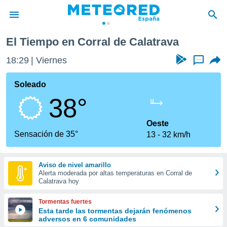
de Calatrava
El Tiempo en Corral de Calatrava
privacidad
18:29
Viernes
...
o de
tiempo.com)
borado por
Soleado
es para
38°
ue la
 que se
e calidad.
Oeste
eder a este
Sensación de 35°
13
32 km/h
ediante las
opciones:
Aviso de nivel amarillo
ookies y
Alerta moderada por altas temperaturas en Corral de
e forma
Calatrava hoy
d digital
Tormentas fuertes
ada, basada
Esta tarde las tormentas dejarán fenómenos
adversos en 6 comunidades
mación