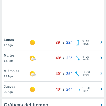
 botón
.
nto,
cios
kies,
ores únicos
Lunes
5
-
26
as similares
39°
/
22°
km/h
17 Ago
nar,
rocesar
Martes
onales como
4
-
20
40°
/
23°
km/h
 este sitio
18 Ago
recciones IP
ficadores de
Miércoles
11
-
32
40°
/
25°
 posible
km/h
19 Ago
s
 traten tus
Jueves
nales en
16
-
40
40°
/
24°
km/h
 interés
20 Ago
go a lo que
nerte. Para
Gráficas del tiempo
retirar su