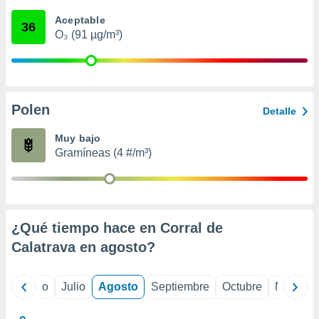
 seleccionar
o.
Aceptable
36
O₃ (91 µg/m³)
calización
precisa e
ión mediante
, publicidad
Polen
Detalle
dos,
 publicidad
Muy bajo
,
Gramíneas (4 #/m³)
ón de
 desarrollo
s.
tros 1199
ios
¿Qué tiempo hace en Corral de
Calatrava en
agosto
?
yo
Junio
Julio
Agosto
Septiembre
Octubre
Noviemb