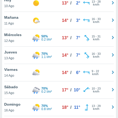
13
-
28
13°
/
2°
km/h
10 Ago
do en
 mismo.
sultar más
Mañana
16
-
33
14°
/
3°
 en nuestra
km/h
11 Ago
 Cookies
y
ualquier
Miércoles
50%
15
-
31
13°
/
7°
0.2 l/m²
km/h
12 Ago
ento
 botón
ación de
Jueves
70%
16
-
33
14°
/
7°
kies
1.1 l/m²
km/h
13 Ago
 disponible
e nuestra
Viernes
9
-
22
.
14°
/
6°
km/h
14 Ago
IVAMENTE,
Sábado
70%
10
-
23
17°
/
10°
0.2 l/m²
km/h
15 Ago
as
 a cookies
Domingo
70%
13
-
29
18°
/
11°
0.8 l/m²
km/h
 no aceptar
16 Ago
ón de