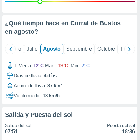
 seleccionar
o.
calización
precisa e
¿Qué tiempo hace en Corral de Bustos
ión mediante
en
agosto
?
, publicidad
yo
Junio
Julio
Agosto
Septiembre
Octubre
Noviemb
dos,
 publicidad
,
T. Media:
12°C
Max.:
19°C
Min:
7°C
ón de
Días de lluvia:
4
días
 desarrollo
s.
Acum. de lluvia:
37 l/m²
tros 1199
Viento medio:
13 km/h
ios
Salida y Puesta del sol
Salida del sol
Puesta del sol
07:51
18:36