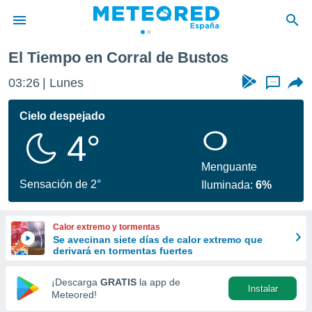
El Tiempo en Corral de Bustos
privacidad
03:26
Lunes
...
o de
tiempo.com)
borado por
Cielo despejado
es para
4°
ue la
 que se
e calidad.
Menguante
eder a este
Sensación de 2°
Iluminada:
6%
ediante las
opciones:
Calor extremo y tormentas
ookies y
Se avecinan siete días de calor extremo que
e forma
derivará en tormentas fuertes
d digital
¡Descarga
GRATIS
la app de
Instalar
ada, basada
Meteored!
mación