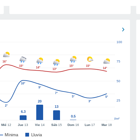
100
75
16°
15°
15°
15°
14°
14°
13°
50
10°
9°
7°
5°
5°
25
20
3°
2°
13
6.3
0.5
l/m²
Mié
12
Jue
13
Vie
14
Sáb
15
Dom
16
Lun
17
Mar
18
Mínima
Lluvia