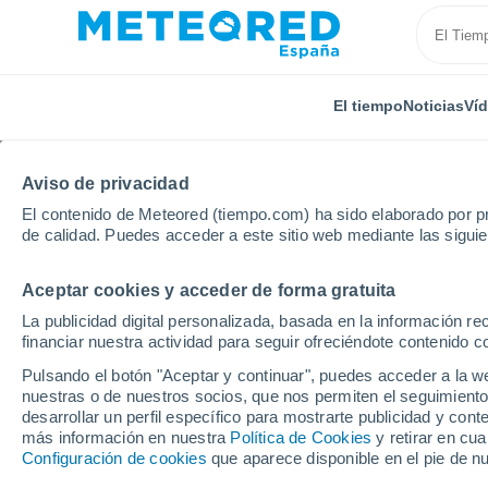
El tiempo
Noticias
Ví
Aviso de privacidad
El contenido de Meteored (tiempo.com) ha sido elaborado por pr
de calidad. Puedes acceder a este sitio web mediante las sigui
Aceptar cookies y acceder de forma gratuita
Inicio
Chile
Biobío
Coronel
La publicidad digital personalizada, basada en la información r
financiar nuestra actividad para seguir ofreciéndote contenido c
El Tiempo en Coronel
Pulsando el botón "Aceptar y continuar", puedes acceder a la w
nuestras o de nuestros socios, que nos permiten el seguimiento
05:40
Jueves
desarrollar un perfil específico para mostrarte publicidad y co
más información en nuestra
Política de Cookies
y retirar en cu
Configuración de cookies
que aparece disponible en el pie de n
Nubes y claros