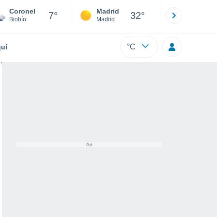
Coronel
Madrid
Barcelona
7°
32°
Biobío
Madrid
Barcelona
°C
uí