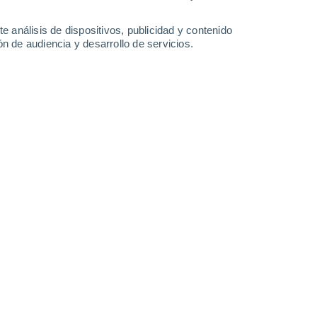
11°
/
2°
11°
/
3°
11°
/
5°
16°
/
2°
e análisis de dispositivos, publicidad y contenido
n de audiencia y desarrollo de servicios.
-
28
km/h
7
-
22
km/h
10
-
26
km/h
11
-
24
km/h
o
s
Sur
0 Bajo
5
-
14 km/h
FPS:
no
s
Sureste
0 Bajo
4
-
11 km/h
FPS:
no
nuboso
Este
0 Bajo
6
-
13 km/h
FPS:
no
s
Este
0 Bajo
8
-
17 km/h
FPS:
no