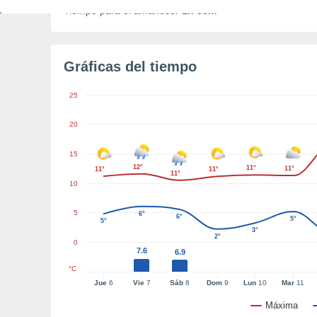
Tiempo para el amanecer
1h 38m
Gráficas del tiempo
25
20
15
12°
11°
11°
11°
11°
11°
10
5
6°
6°
5°
5°
3°
2°
0
7.6
6.9
°C
Jue
6
Vie
7
Sáb
8
Dom
9
Lun
10
Mar
11
Máxima