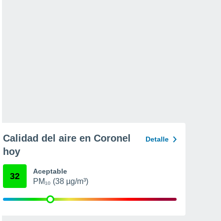
Calidad del aire en Coronel
Detalle
hoy
Aceptable
32
PM₁₀ (38 µg/m³)