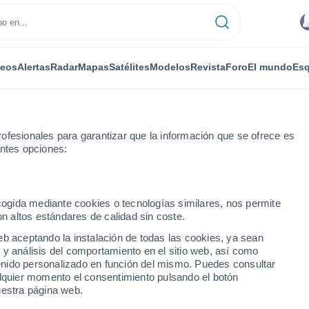
deos
Alertas
Radar
Mapas
Satélites
Modelos
Revista
Foro
El mundo
Esq
ofesionales para garantizar que la información que se ofrece es
entes opciones:
ecogida mediante cookies o tecnologías similares, nos permite
on altos estándares de calidad sin coste.
eb aceptando la instalación de todas las cookies, ya sean
 y análisis del comportamiento en el sitio web, así como
...
ntenido personalizado en función del mismo. Puedes consultar
alquier momento el consentimiento pulsando el botón
Por horas
uestra página web.
Cielos nubosos en las próximas
horas