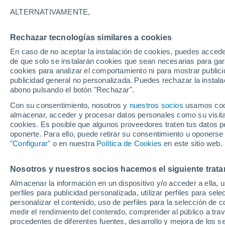
7°
ALTERNATIVAMENTE,
Rechazar tecnologías similares a cookies
Menguant
En caso de no aceptar la instalación de cookies, puedes acced
Iluminada
Sensación de 6°
de que solo se instalarán cookies que sean necesarias para garan
cookies para analizar el comportamiento ni para mostrar publici
publicidad general no personalizada. Puedes rechazar la instala
abono pulsando el botón "Rechazar".
Previsión para el eclipse
Samuel Biener avisa de posibles tormentas y
Con su consentimiento, nosotros y
nuestros socios
usamos cooki
un domo de calor en España
almacenar, acceder y procesar datos personales como su visita e
cookies. Es posible que algunos proveedores traten tus datos pe
El Tiempo 1 - 7 días
Por horas
Actualidad
Mapa d
oponerte. Para ello, puede retirar su consentimiento u oponerse
"Configurar"
o en nuestra
Política de Cookies
en este sitio web.
Nosotros y nuestros socios hacemos el siguiente trata
Mañana
Sábado
D
Hoy
Almacenar la información en un dispositivo y/o acceder a ella, 
7 Ago
8 Ago
6 Ago
perfiles para publicidad personalizada, utilizar perfiles para sele
personalizar el contenido, uso de perfiles para la selección de c
medir el rendimiento del contenido, comprender al público a tra
procedentes de diferentes fuentes, desarrollo y mejora de los se
90%
90%