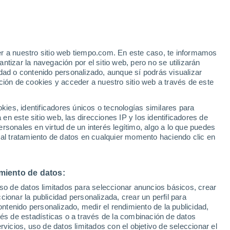
Aviso de nivel amarillo
Alerta moderada por viento en
Coronel hoy
e
er a nuestro sitio web tiempo.com. En este caso, te informamos
:
44%
tizar la navegación por el sitio web, pero no se utilizarán
dad o contenido personalizado, aunque sí podrás visualizar
ción de cookies y acceder a nuestro sitio web a través de este
 de
es, identificadores únicos o tecnologías similares para
n este sitio web, las direcciones IP y los identificadores de
rsonales en virtud de un interés legítimo, algo a lo que puedes
e nubosidad
Radar de lluvia
Satélites
Modelos
 al tratamiento de datos en cualquier momento haciendo clic en
miento de datos:
omingo
Lunes
Martes
Miércoles
uso de datos limitados para seleccionar anuncios básicos, crear
9 Ago
10 Ago
11 Ago
12 Ago
ccionar la publicidad personalizada, crear un perfil para
ontenido personalizado, medir el rendimiento de la publicidad,
vés de estadísticas o a través de la combinación de datos
rvicios, uso de datos limitados con el objetivo de seleccionar el