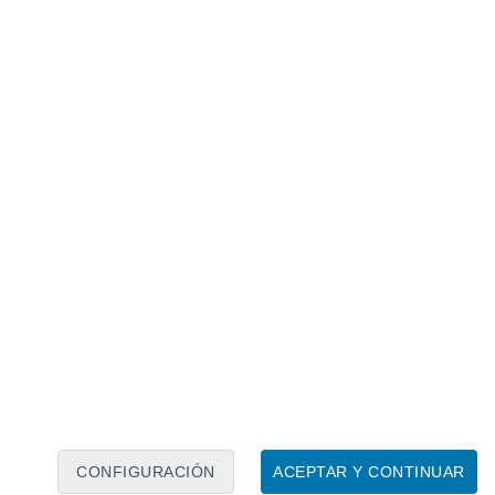
Calendario lunar
Lun
Mar
Mié
Jue
Vie
Sáb
Dom
6
7
8
9
10
11
12
13
14
15
16
17
18
19
CONFIGURACIÓN
ACEPTAR Y CONTINUAR