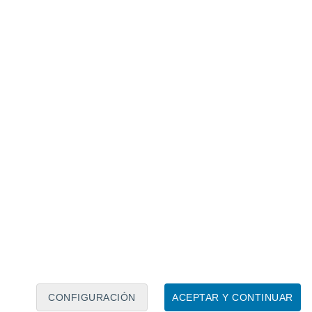
Calendario lunar
Lun
Mar
Mié
Jue
Vie
Sáb
Dom
7
8
9
10
11
12
13
14
15
16
17
18
19
20
CONFIGURACIÓN
ACEPTAR Y CONTINUAR