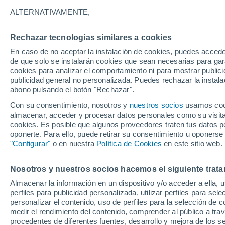
31°
ALTERNATIVAMENTE,
Rechazar tecnologías similares a cookies
Suroeste
En caso de no aceptar la instalación de cookies, puedes acced
Sensación de 33°
7
-
20 km/
de que solo se instalarán cookies que sean necesarias para garan
cookies para analizar el comportamiento ni para mostrar publici
publicidad general no personalizada. Puedes rechazar la instala
abono pulsando el botón "Rechazar".
Tormentas fuertes
Esta tarde las tormentas dejarán fenómenos
Con su consentimiento, nosotros y
nuestros socios
usamos cooki
adversos en 6 comunidades
almacenar, acceder y procesar datos personales como su visita e
cookies. Es posible que algunos proveedores traten tus datos pe
El Tiempo 1 - 7 días
Por horas
Actualidad
Mapa d
oponerte. Para ello, puede retirar su consentimiento u oponerse
"Configurar"
o en nuestra
Política de Cookies
en este sitio web.
Nosotros y nuestros socios hacemos el siguiente trata
Mañana
Domingo
Hoy
Almacenar la información en un dispositivo y/o acceder a ella, 
8 Ago
9 Ago
7 Ago
perfiles para publicidad personalizada, utilizar perfiles para sele
personalizar el contenido, uso de perfiles para la selección de c
medir el rendimiento del contenido, comprender al público a tra
procedentes de diferentes fuentes, desarrollo y mejora de los se
60%
60%
60%