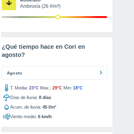
Ambrosía (26 #/m³)
¿Qué tiempo hace en Cori en
agosto
?
Agosto
T. Media:
23°C
Max.:
29°C
Min:
18°C
Días de lluvia:
8
días
Acum. de lluvia:
45 l/m²
Viento medio:
6 km/h