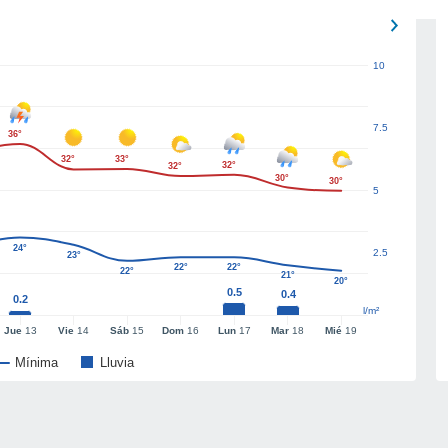
10
7.5
36°
32°
33°
32°
32°
30°
30°
5
24°
2.5
23°
22°
22°
22°
21°
20°
0.5
0.4
0.2
l/m²
Jue
13
Vie
14
Sáb
15
Dom
16
Lun
17
Mar
18
Mié
19
Mínima
Lluvia