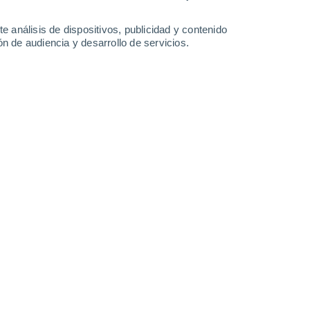
0.7 l/m²
0.3 l/m²
0.2 l/m²
35°
/
23°
34°
/
24°
35°
/
24°
36°
/
24°
e análisis de dispositivos, publicidad y contenido
n de audiencia y desarrollo de servicios.
-
34
km/h
10
-
31
km/h
11
-
32
km/h
10
-
36
km/h
Suroeste
3 Medio
°
7
-
23 km/h
FPS:
6-10
Suroeste
1 Bajo
°
7
-
20 km/h
FPS:
no
Suroeste
0 Bajo
°
7
-
19 km/h
FPS:
no
Suroeste
0 Bajo
°
5
-
17 km/h
FPS:
no