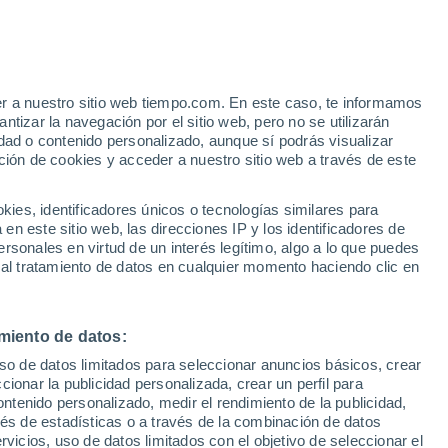
Aviso de nivel rojo
Alerta extrema por altas
temperaturas en Cori hoy
er a nuestro sitio web tiempo.com. En este caso, te informamos
h
tizar la navegación por el sitio web, pero no se utilizarán
dad o contenido personalizado, aunque sí podrás visualizar
ción de cookies y acceder a nuestro sitio web a través de este
es, identificadores únicos o tecnologías similares para
n este sitio web, las direcciones IP y los identificadores de
rsonales en virtud de un interés legítimo, algo a lo que puedes
e nubosidad
Radar de lluvia
Satélites
Modelos
 al tratamiento de datos en cualquier momento haciendo clic en
miento de datos:
Lunes
Martes
Miércoles
Jueves
uso de datos limitados para seleccionar anuncios básicos, crear
10 Ago
11 Ago
12 Ago
13 Ago
ccionar la publicidad personalizada, crear un perfil para
ontenido personalizado, medir el rendimiento de la publicidad,
vés de estadísticas o a través de la combinación de datos
rvicios, uso de datos limitados con el objetivo de seleccionar el
50%
50%
50%