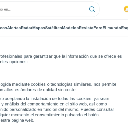
deos
Alertas
Radar
Mapas
Satélites
Modelos
Revista
Foro
El mundo
Esq
ofesionales para garantizar que la información que se ofrece es
entes opciones:
ecogida mediante cookies o tecnologías similares, nos permite
on altos estándares de calidad sin coste.
eb aceptando la instalación de todas las cookies, ya sean
 y análisis del comportamiento en el sitio web, así como
...
ntenido personalizado en función del mismo. Puedes consultar
alquier momento el consentimiento pulsando el botón
Por horas
uestra página web.
Cielos despejados en las
próximas horas