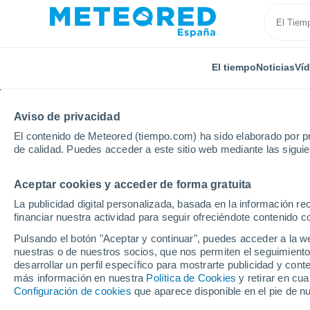
El tiempo
Noticias
Ví
Aviso de privacidad
El contenido de Meteored (tiempo.com) ha sido elaborado por pr
de calidad. Puedes acceder a este sitio web mediante las sigui
Aceptar cookies y acceder de forma gratuita
Inicio
Italia
Provincia de Latina
Cori
La publicidad digital personalizada, basada en la información r
financiar nuestra actividad para seguir ofreciéndote contenido c
El Tiempo en Cori
Pulsando el botón "Aceptar y continuar", puedes acceder a la w
nuestras o de nuestros socios, que nos permiten el seguimiento
17:39
Viernes
desarrollar un perfil específico para mostrarte publicidad y co
más información en nuestra
Política de Cookies
y retirar en cu
Configuración de cookies
que aparece disponible en el pie de n
Nubes y claros