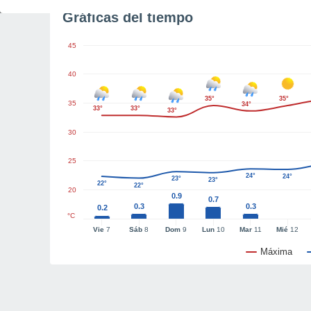
Gráficas del tiempo
45
40
35°
35°
35
34°
33°
33°
33°
30
25
24°
24°
23°
23°
22°
22°
20
0.9
0.7
0.3
0.3
0.2
°C
Vie
7
Sáb
8
Dom
9
Lun
10
Mar
11
Mié
12
Máxima