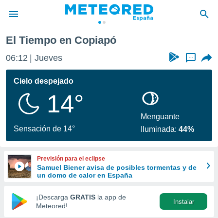
El Tiempo en Copiapó
privacidad
06:12
Jueves
...
o de
tiempo.com)
borado por
Cielo despejado
es para
14°
ue la
 que se
e calidad.
Menguante
eder a este
Sensación de 14°
Iluminada:
44%
ediante las
opciones:
Previsión para el eclipse
ookies y
Samuel Biener avisa de posibles tormentas y de
e forma
un domo de calor en España
d digital
¡Descarga
GRATIS
la app de
Instalar
ada, basada
Meteored!
mación