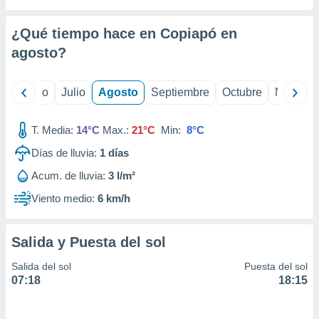
 seleccionar
o.
¿Qué tiempo hace en Copiapó en
calización
precisa e
agosto
?
ión mediante
, publicidad
yo
Junio
Julio
Agosto
Septiembre
Octubre
Noviemb
dos,
T. Media:
14°C
Max.:
21°C
Min:
8°C
 publicidad
,
Días de lluvia:
1
días
ón de
 desarrollo
Acum. de lluvia:
3 l/m²
s.
Viento medio:
6 km/h
tros 1199
ios
Salida y Puesta del sol
Salida del sol
Puesta del sol
07:18
18:15