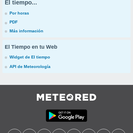
El tiempo...
Por horas
PDF
Más información
El Tiempo en tu Web
Widget de El tiempo
API de Meteorología