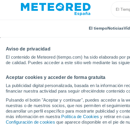
El tiempo
Noticias
Ví
Aviso de privacidad
El contenido de Meteored (tiempo.com) ha sido elaborado por pr
de calidad. Puedes acceder a este sitio web mediante las sigui
Aceptar cookies y acceder de forma gratuita
Inicio
Italia
Provincia de Rieti
Contigliano
La publicidad digital personalizada, basada en la información r
financiar nuestra actividad para seguir ofreciéndote contenido c
El Tiempo en Contiglia
Pulsando el botón "Aceptar y continuar", puedes acceder a la w
nuestras o de nuestros socios, que nos permiten el seguimiento
23:40
Jueves
desarrollar un perfil específico para mostrarte publicidad y co
más información en nuestra
Política de Cookies
y retirar en cu
Configuración de cookies
que aparece disponible en el pie de n
Cielo despejado