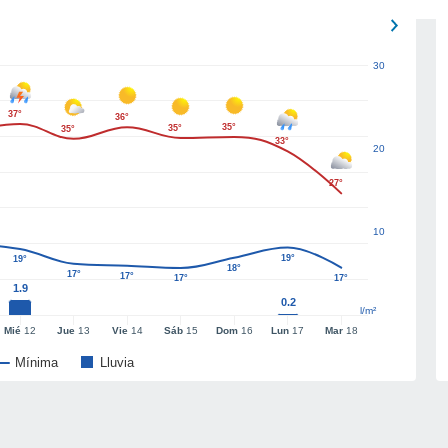
30
37°
36°
35°
35°
35°
33°
20
27°
10
19°
19°
18°
17°
17°
17°
17°
1.9
0.2
l/m²
Mié
12
Jue
13
Vie
14
Sáb
15
Dom
16
Lun
17
Mar
18
Mínima
Lluvia