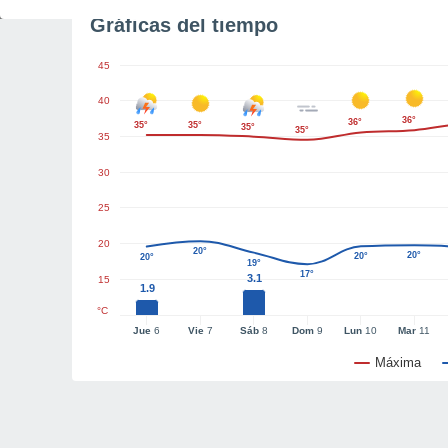
Gráficas del tiempo
45
40
36°
36°
35°
35°
35°
35°
35
30
25
20
20°
20°
20°
20°
19°
17°
3.1
15
1.9
°C
Jue
6
Vie
7
Sáb
8
Dom
9
Lun
10
Mar
11
Máxima