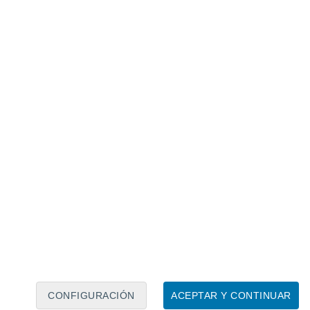
Calendario lunar
Lun
Mar
Mié
Jue
Vie
Sáb
Dom
6
7
8
9
10
11
12
13
14
15
16
17
18
19
CONFIGURACIÓN
ACEPTAR Y CONTINUAR