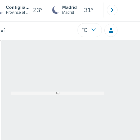
Contigliano
Madrid
Barcelona
23°
31°
Province of Rieti
Madrid
Barcelona
°C
uí