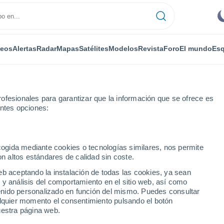
deos
Alertas
Radar
Mapas
Satélites
Modelos
Revista
Foro
El mundo
Esq
ofesionales para garantizar que la información que se ofrece es
entes opciones:
ecogida mediante cookies o tecnologías similares, nos permite
on altos estándares de calidad sin coste.
no
eb aceptando la instalación de todas las cookies, ya sean
 y análisis del comportamiento en el sitio web, así como
...
ntenido personalizado en función del mismo. Puedes consultar
alquier momento el consentimiento pulsando el botón
Por horas
uestra página web.
Cielos despejados en las
próximas horas