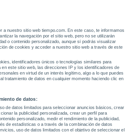
Aviso de nivel rojo
Alerta extrema por altas
temperaturas en Contigliano hoy
e
er a nuestro sitio web tiempo.com. En este caso, te informamos
:
46%
tizar la navegación por el sitio web, pero no se utilizarán
dad o contenido personalizado, aunque sí podrás visualizar
ción de cookies y acceder a nuestro sitio web a través de este
 de
es, identificadores únicos o tecnologías similares para
n este sitio web, las direcciones IP y los identificadores de
rsonales en virtud de un interés legítimo, algo a lo que puedes
 temperatura
Radar de lluvia
Satélites
Modelos
 al tratamiento de datos en cualquier momento haciendo clic en
miento de datos:
omingo
Lunes
Martes
Miércoles
uso de datos limitados para seleccionar anuncios básicos, crear
9 Ago
10 Ago
11 Ago
12 Ago
ccionar la publicidad personalizada, crear un perfil para
ontenido personalizado, medir el rendimiento de la publicidad,
vés de estadísticas o a través de la combinación de datos
rvicios, uso de datos limitados con el objetivo de seleccionar el
50%