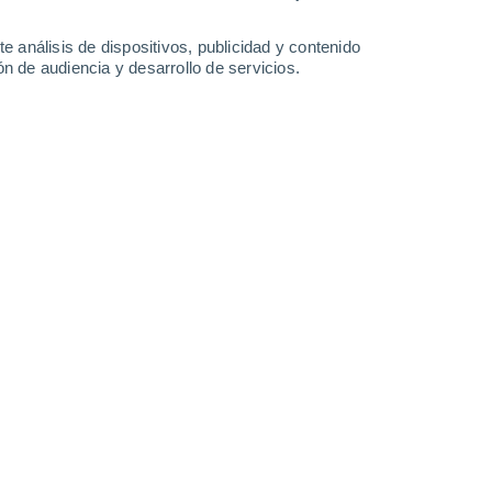
1.9 l/m²
35°
/
17°
36°
/
20°
36°
/
20°
37°
/
19°
e análisis de dispositivos, publicidad y contenido
n de audiencia y desarrollo de servicios.
-
31
km/h
13
-
37
km/h
11
-
38
km/h
4
-
36
km/h
gosto
Sur
3 Medio
°
3
-
20 km/h
FPS:
6-10
Sur
1 Bajo
°
8
-
26 km/h
FPS:
no
Suroeste
0 Bajo
°
2
-
24 km/h
FPS:
no
Sureste
0 Bajo
°
1
-
10 km/h
FPS:
no