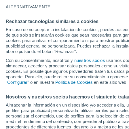
23°
ALTERNATIVAMENTE,
Rechazar tecnologías similares a cookies
Menguant
En caso de no aceptar la instalación de cookies, puedes acced
Iluminada
Sensación de 24°
de que solo se instalarán cookies que sean necesarias para garan
cookies para analizar el comportamiento ni para mostrar publici
publicidad general no personalizada. Puedes rechazar la instala
abono pulsando el botón "Rechazar".
Previsión para el eclipse
Samuel Biener avisa de posibles tormentas y
Con su consentimiento, nosotros y
nuestros socios
usamos cooki
un domo de calor en España
almacenar, acceder y procesar datos personales como su visita e
cookies. Es posible que algunos proveedores traten tus datos pe
El Tiempo 1 - 7 días
Por horas
Actualidad
Mapa de
oponerte. Para ello, puede retirar su consentimiento u oponerse
"Configurar"
o en nuestra
Política de Cookies
en este sitio web.
Nosotros y nuestros socios hacemos el siguiente trata
Mañana
Sábado
D
Hoy
Almacenar la información en un dispositivo y/o acceder a ella, 
7 Ago
8 Ago
6 Ago
perfiles para publicidad personalizada, utilizar perfiles para sele
personalizar el contenido, uso de perfiles para la selección de c
medir el rendimiento del contenido, comprender al público a tra
procedentes de diferentes fuentes, desarrollo y mejora de los se
70%
80%