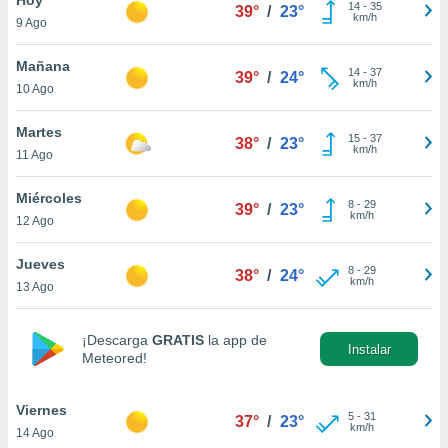
14
-
35
39°
/
23°
km/h
9 Ago
do en
 mismo.
sultar más
Mañana
14
-
37
39°
/
24°
 en nuestra
km/h
10 Ago
 Cookies
y
ualquier
Martes
15
-
37
38°
/
23°
km/h
11 Ago
ento
 botón
ación de
Miércoles
8
-
29
39°
/
23°
kies
km/h
12 Ago
 disponible
e nuestra
Jueves
8
-
29
.
38°
/
24°
km/h
13 Ago
IVAMENTE,
¡Descarga
GRATIS
la app de
Instalar
Meteored!
as
 a cookies
Viernes
 no aceptar
5
-
31
37°
/
23°
km/h
14 Ago
ón de