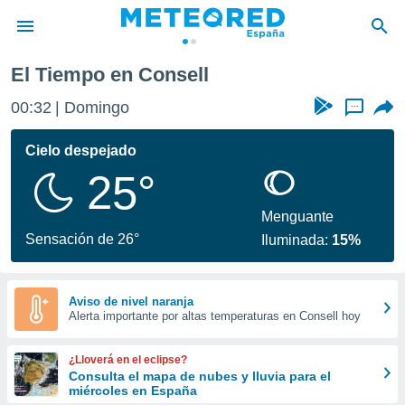
El Tiempo en Consell
privacidad
00:32
Domingo
...
o de
tiempo.com)
borado por
Cielo despejado
es para
25°
ue la
 que se
e calidad.
Menguante
eder a este
Sensación de 26°
Iluminada:
15%
ediante las
opciones:
ookies y
Aviso de nivel naranja
Alerta importante por altas temperaturas en Consell hoy
e forma
d digital
¿Lloverá en el eclipse?
ada, basada
Consulta el mapa de nubes y lluvia para el
miércoles en España
mación