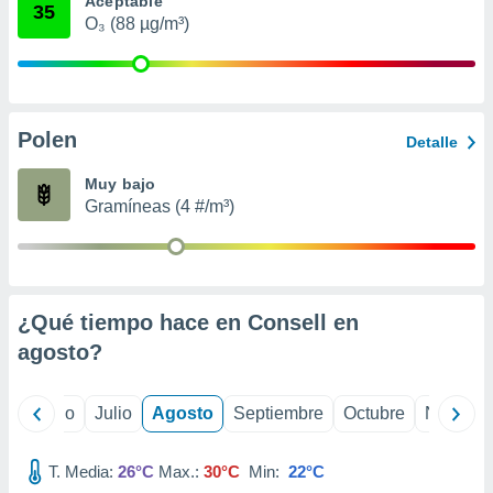
Aceptable
 seleccionar
35
o.
O₃ (88 µg/m³)
calización
precisa e
ión mediante
Polen
, publicidad
Detalle
dos,
Muy bajo
 publicidad
Gramíneas (4 #/m³)
,
ón de
 desarrollo
s.
¿Qué tiempo hace en Consell en
tros 1199
ios
agosto
?
yo
Junio
Julio
Agosto
Septiembre
Octubre
Noviemb
T. Media:
26°C
Max.:
30°C
Min:
22°C