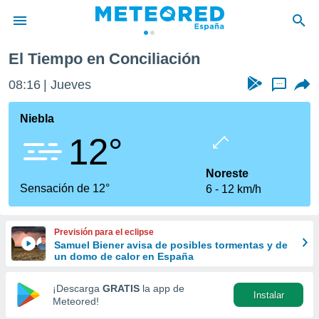
El Tiempo en Conciliación
privacidad
08:16
Jueves
...
o de
tiempo.com)
borado por
Niebla
es para
12°
ue la
 que se
e calidad.
Noreste
eder a este
Sensación de 12°
6
12 km/h
ediante las
opciones:
Previsión para el eclipse
ookies y
Samuel Biener avisa de posibles tormentas y de
e forma
un domo de calor en España
d digital
¡Descarga
GRATIS
la app de
Instalar
ada, basada
Meteored!
mación