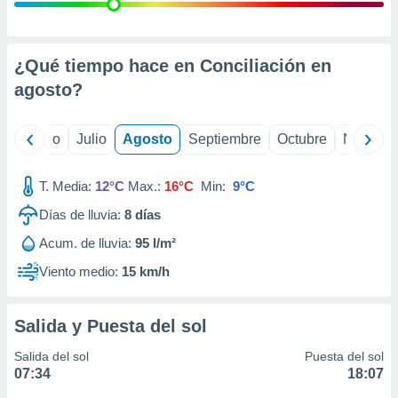
 seleccionar
o.
calización
precisa e
¿Qué tiempo hace en Conciliación en
ión mediante
agosto
?
, publicidad
yo
Junio
Julio
Agosto
Septiembre
Octubre
Noviemb
dos,
 publicidad
,
T. Media:
12°C
Max.:
16°C
Min:
9°C
ón de
Días de lluvia:
8
días
 desarrollo
s.
Acum. de lluvia:
95 l/m²
tros 1199
Viento medio:
15 km/h
ios
Salida y Puesta del sol
Salida del sol
Puesta del sol
07:34
18:07